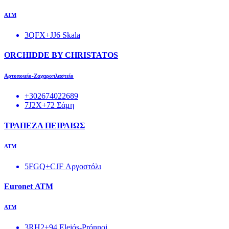
ΑΤΜ
3QFX+JJ6 Skala
ORCHIDDE BY CHRISTATOS
Αρτοποιείο-Ζαχαροπλαστείο
+302674022689
7J2X+72 Σάμη
ΤΡΑΠΕΖΑ ΠΕΙΡΑΙΩΣ
ΑΤΜ
5FGQ+CJF Αργοστόλι
Euronet ΑΤΜ
ΑΤΜ
3RH2+94 Eleiós-Prónnoi