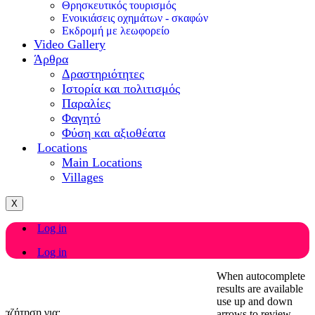
Θρησκευτικός τουρισμός
Ενοικιάσεις οχημάτων - σκαφών
Εκδρομή με λεωφορείο
Video Gallery
Άρθρα
Δραστηριότητες
Ιστορία και πολιτισμός
Παραλίες
Φαγητό
Φύση και αξιοθέατα
Locations
Main Locations
Villages
X
Log in
Log in
When autocomplete
results are available
use up and down
ναζήτηση για:
arrows to review