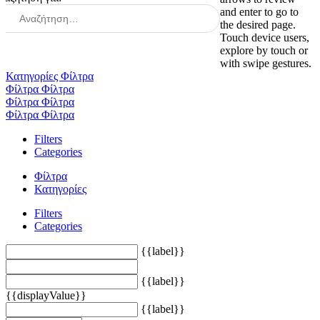
and enter to go to
the desired page.
Touch device users,
explore by touch or
with swipe gestures.
Κατηγορίες
Φίλτρα
Φίλτρα
Φίλτρα
Φίλτρα
Φίλτρα
Φίλτρα
Φίλτρα
Filters
Categories
Φίλτρα
Κατηγορίες
Filters
Categories
{{label}}
{{label}}
{{displayValue}}
{{label}}