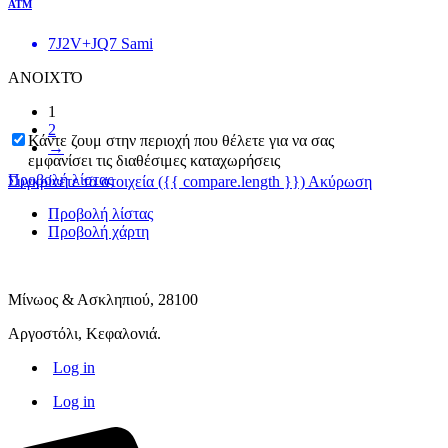
ΑΤΜ
7J2V+JQ7 Sami
ΑΝΟΙΧΤΌ
1
2
Κάντε ζουμ στην περιοχή που θέλετε για να σας
→
εμφανίσει τις διαθέσιμες καταχωρήσεις
Προβολή λίστας
Συγκρίνετε τα στοιχεία
({{ compare.length }})
Ακύρωση
Προβολή λίστας
Προβολή χάρτη
Μίνωος & Ασκληπιού, 28100
Αργοστόλι, Κεφαλονιά.
Log in
Log in