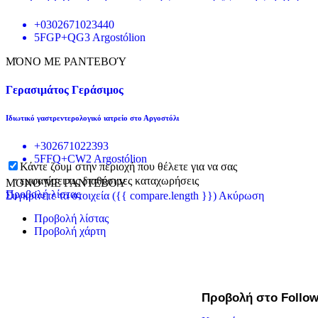
+0302671023440
5FGP+QG3 Argostólion
ΜΌΝΟ ΜΕ ΡΑΝΤΕΒΟΎ
Γερασιμάτος Γεράσιμος
Ιδιωτικό γαστρεντερολογικό ιατρείο στο Αργοστόλι
+302671022393
5FFQ+CW2 Argostólion
Κάντε ζουμ στην περιοχή που θέλετε για να σας
εμφανίσει τις διαθέσιμες καταχωρήσεις
ΜΌΝΟ ΜΕ ΡΑΝΤΕΒΟΎ
Προβολή λίστας
Συγκρίνετε τα στοιχεία
({{ compare.length }})
Ακύρωση
Προβολή λίστας
Προβολή χάρτη
Προβολή στο Follo