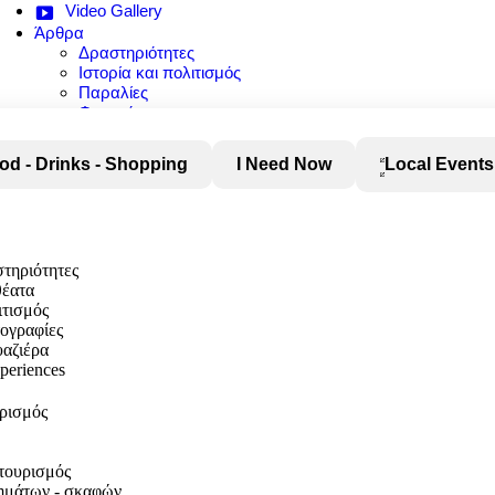
Video Gallery
Άρθρα
Δραστηριότητες
Ιστορία και πολιτισμός
Παραλίες
Φαγητό
Φύση και αξιοθέατα
od - Drinks - Shopping
I Need Now
Local Events
στηριότητες
θέατα
ιτισμός
τογραφίες
αζιέρα
xperiences
υρισμός
τουρισμός
χημάτων - σκαφών