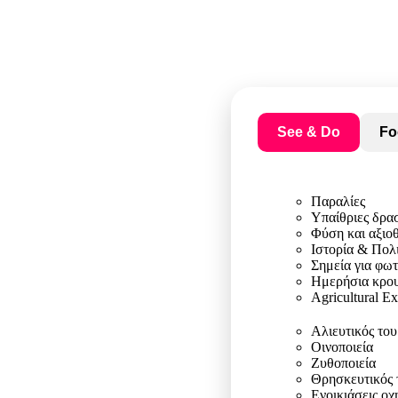
See & Do
Fo
Παραλίες
Υπαίθριες δρα
Φύση και αξιο
Ιστορία & Πολ
Σημεία για φω
Ημερήσια κρου
Agricultural E
Αλιευτικός το
Οινοποιεία
Ζυθοποιεία
Θρησκευτικός 
Ενοικιάσεις ο