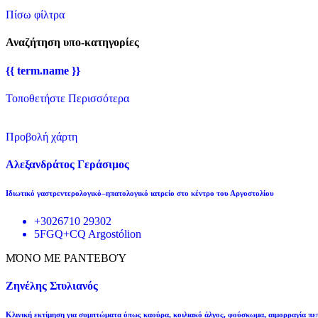
Πίσω φίλτρα
Αναζήτηση υπο-κατηγορίες
{{ term.name }}
Τοποθετήστε Περισσότερα
Προβολή χάρτη
Αλεξανδράτος Γεράσιμος
Ιδιωτικό γαστρεντερολογικό–ηπατολογικό ιατρείο στο κέντρο του Αργοστολίου
+3026710 29302
5FGQ+CQ Argostólion
ΜΌΝΟ ΜΕ ΡΑΝΤΕΒΟΎ
Ζηνέλης Στυλιανός
Κλινική εκτίμηση για συμπτώματα όπως καούρα, κοιλιακό άλγος, φούσκωμα, αιμορραγία πε