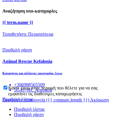
Αναζήτηση υπο-κατηγορίες
{{ term.name }}
Τοποθετήστε Περισσότερα
Προβολή χάρτη
Animal Rescue Kefalonia
Καταφύγιο και σύλλογος προστασίας ζώων
+306988565509
Κάντε ζουμ στην περιοχή που θέλετε για να σας
5G43+HC Argostoli
εμφανίσει τις διαθέσιμες καταχωρήσεις
Προβολή λίστας
Συγκρίνετε τα στοιχεία
({{ compare.length }})
Ακύρωση
Προβολή λίστας
Προβολή χάρτη