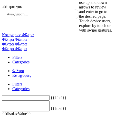
use up and down
ναζήτηση για:
arrows to review
and enter to go to
the desired page.
Touch device users,
explore by touch or
with swipe gestures.
Κατηγορίες
Φίλτρα
Φίλτρα
Φίλτρα
Φίλτρα
Φίλτρα
Φίλτρα
Φίλτρα
Filters
Categories
Φίλτρα
Κατηγορίες
Filters
Categories
{{label}}
{{label}}
{{displayValue}}