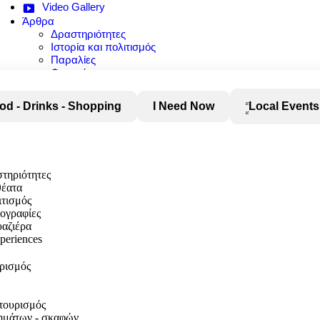
Video Gallery
Άρθρα
Δραστηριότητες
Ιστορία και πολιτισμός
Παραλίες
Φαγητό
Φύση και αξιοθέατα
od - Drinks - Shopping
I Need Now
Local Events
στηριότητες
θέατα
ιτισμός
τογραφίες
αζιέρα
xperiences
υρισμός
τουρισμός
χημάτων - σκαφών