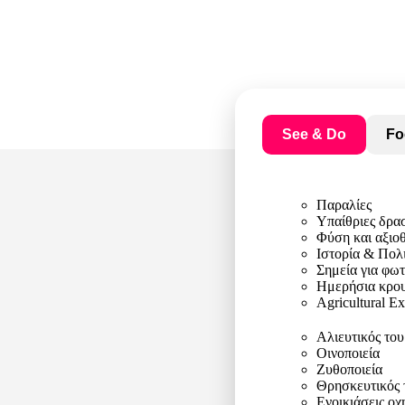
See & Do
Fo
Παραλίες
Υπαίθριες δρα
Φύση και αξιο
Ιστορία & Πολ
Σημεία για φω
Ημερήσια κρου
Agricultural E
Αλιευτικός το
Οινοποιεία
Ζυθοποιεία
Θρησκευτικός 
Ενοικιάσεις ο