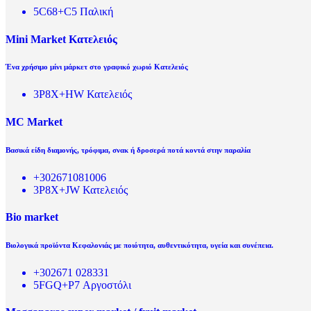
5C68+C5 Παλική
Mini Market Κατελειός
Ένα χρήσιμο μίνι μάρκετ στο γραφικό χωριό Κατελειός
3P8X+HW Κατελειός
MC Market
Βασικά είδη διαμονής, τρόφιμα, σνακ ή δροσερά ποτά κοντά στην παραλία
+302671081006
3P8X+JW Κατελειός
Bio market
Βιολογικά προϊόντα Κεφαλονιάς με ποιότητα, αυθεντικότητα, υγεία και συνέπεια.
+302671 028331
5FGQ+P7 Αργοστόλι