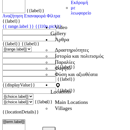
Εκδρομή
με
{{label}}
λεωφορείο
Αναζήτηση
Επαναφορά Φίλτρα
{{label}}
{{ range.label }}
{{l10n.pick}}
Video
Gallery
Άρθρα
{{label}}
{{label}}
Δραστηριότητες
Ιστορία και πολιτισμός
Παραλίες
{{label}}
Φαγητό
Φύση και αξιοθέατα
{{label}}
{{displayValue}}
{{label}}
Locations
Main Locations
{{label}}
Villages
{{locationDetails}}