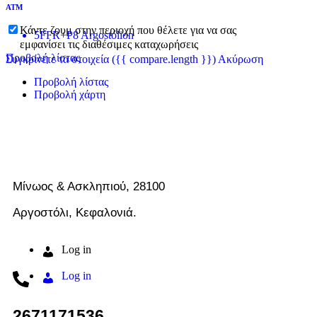
ΑΤΜ
Κάντε ζουμ στην περιοχή που θέλετε για να σας
5FFR+P8 Argostólion
εμφανίσει τις διαθέσιμες καταχωρήσεις
Προβολή λίστας
Συγκρίνετε τα στοιχεία
({{ compare.length }})
Ακύρωση
Προβολή λίστας
Προβολή χάρτη
Μίνωος & Ασκληπιού, 28100
Αργοστόλι, Κεφαλονιά.
Log in
Log in
2671171536