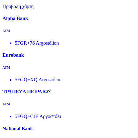
Προβολή χάρτη
Alpha Bank
ΑΤΜ
5FGR+76 Argostólion
Eurobank
ΑΤΜ
5FGQ+XQ Argostólion
ΤΡΑΠΕΖΑ ΠΕΙΡΑΙΩΣ
ΑΤΜ
5FGQ+CJF Αργοστόλι
National Bank