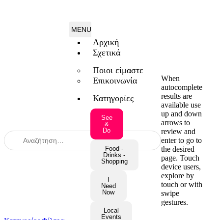
Αρχική
Σχετικά
Ποιοι είμαστε
When
Επικοινωνία
autocomplete
results are
Κατηγορίες
available use
up and down
See
arrows to
&
Do
review and
enter to go to
the desired
Food -
Drinks -
page. Touch
Shopping
device users,
explore by
I
touch or with
Need
Now
swipe
gestures.
Local
Events