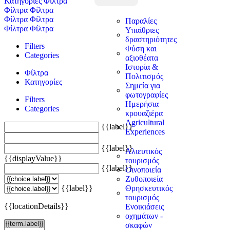
Κατηγορίες
Φίλτρα
Φίλτρα
Φίλτρα
Φίλτρα
Φίλτρα
Παραλίες
Φίλτρα
Φίλτρα
Υπαίθριες
δραστηριότητες
Filters
Φύση και
Categories
αξιοθέατα
Ιστορία &
Φίλτρα
Πολιτισμός
Κατηγορίες
Σημεία για
φωτογραφίες
Filters
Ημερήσια
Categories
κρουαζιέρα
Agricultural
{{label}}
Experiences
{{label}}
Αλιευτικός
{{displayValue}}
τουρισμός
{{label}}
Οινοποιεία
Ζυθοποιεία
{{label}}
Θρησκευτικός
τουρισμός
{{locationDetails}}
Ενοικιάσεις
οχημάτων -
σκαφών