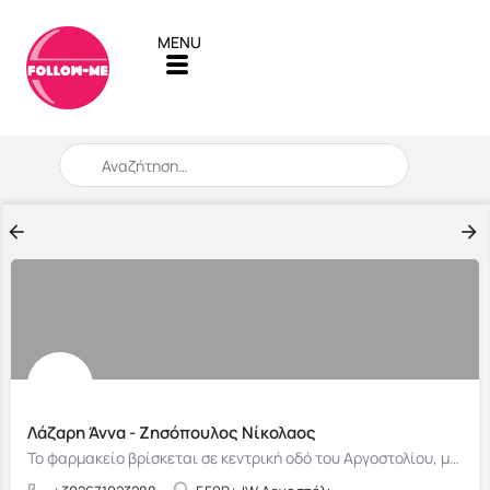
When autocomplete results are available use up and down arro
Λάζαρη Άννα - Ζησόπουλος Νίκολαος
Το φαρμακείο βρίσκεται σε κεντρική οδό του Αργοστολίου, με εύκολη πρόσβαση.