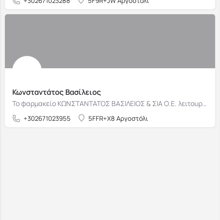
+302671023288
5F9R+JW Αργοστόλι
Κωνσταντάτος Βασίλειος
Το φαρμακείο ΚΩΝΣΤΑΝΤΑΤΟΣ ΒΑΣΙΛΕΙΟΣ & ΣΙΑ Ο.Ε. λειτουργεί στο κέντρο του Αργοστολίου.
+302671023955
5FFR+X8 Αργοστόλι