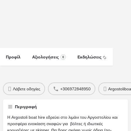
Προφίλ
Αξιολογήσεις
Εκδηλώσεις
0
Λάβετε οδηγίες
+306972848950
Argostolibo
Περιγραφή
Η Argostoli boat hire εδρεύει στο λιμάνι του Αργοστολίου και
προσφέρει ενοικίαση σκαφών για βόλτες ή ιδιωτικές
κρουαζιέρες με skipper. Θα βρεις σκάφη χωρίς άδεια (no-