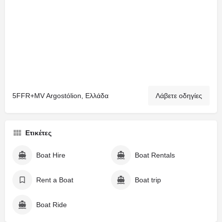
5FFR+MV Argostólion, Ελλάδα
Λάβετε οδηγίες
Ετικέτες
Boat Hire
Boat Rentals
Rent a Boat
Boat trip
Boat Ride