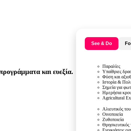
See & Do
Fo
Παραλίες
προγράμματα και ευεξία.
Υπαίθριες δρα
Φύση και αξιο
Ιστορία & Πολ
Σημεία για φω
Ημερήσια κρου
Agricultural E
Αλιευτικός το
Οινοποιεία
Ζυθοποιεία
Θρησκευτικός 
Ενοικιάσεις ο