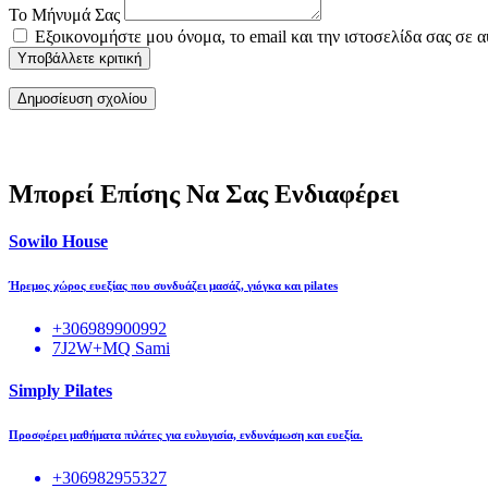
Το Μήνυμά Σας
Εξοικονομήστε μου όνομα, το email και την ιστοσελίδα σας σε 
Υποβάλλετε κριτική
Μπορεί Επίσης Να Σας Ενδιαφέρει
Sowilo House
Ήρεμος χώρος ευεξίας που συνδυάζει μασάζ, γιόγκα και pilates
+306989900992
7J2W+MQ Sami
Simply Pilates
Προσφέρει μαθήματα πιλάτες για ευλυγισία, ενδυνάμωση και ευεξία.
+306982955327