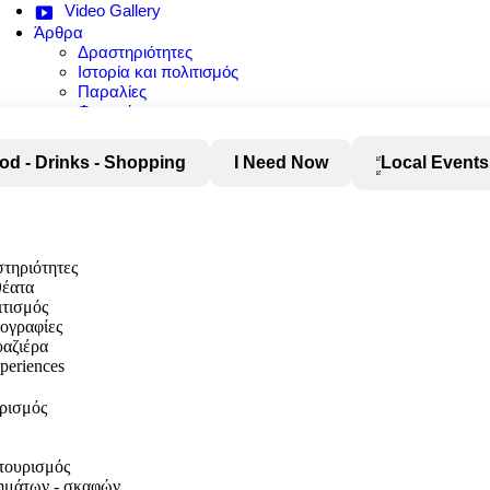
Video Gallery
Άρθρα
Δραστηριότητες
Ιστορία και πολιτισμός
Παραλίες
Φαγητό
Φύση και αξιοθέατα
od - Drinks - Shopping
I Need Now
Local Events
στηριότητες
θέατα
ιτισμός
τογραφίες
αζιέρα
xperiences
υρισμός
τουρισμός
χημάτων - σκαφών