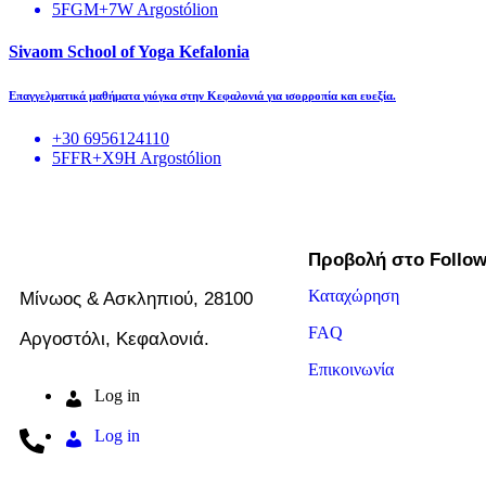
5FGM+7W Argostólion
Sivaom School of Yoga Kefalonia
Επαγγελματικά μαθήματα γιόγκα στην Κεφαλονιά για ισορροπία και ευεξία.
+30 6956124110
5FFR+X9H Argostólion
Προβολή στο Follo
Καταχώρηση
Μίνωος & Ασκληπιού, 28100
FAQ
Αργοστόλι, Κεφαλονιά.
Επικοινωνία
Log in
Log in