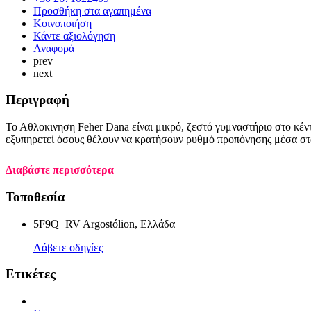
Προσθήκη στα αγαπημένα
Κοινοποιήση
Κάντε αξιολόγηση
Αναφορά
prev
next
Περιγραφή
Το Αθλοκινηση Feher Dana είναι μικρό, ζεστό γυμναστήριο στο κέν
εξυπηρετεί όσους θέλουν να κρατήσουν ρυθμό προπόνησης μέσα στο
Διαβάστε περισσότερα
Τοποθεσία
5F9Q+RV Argostólion, Ελλάδα
Λάβετε οδηγίες
Ετικέτες