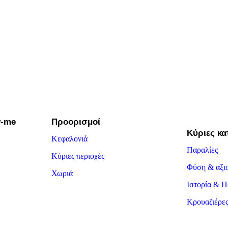
w-me
Προορισμοί
Κύριες κα
Κεφαλονιά
Παραλίες
Κύριες περιοχές
Φύση & αξι
Χωριά
Ιστορία & Π
Κρουαζιέρε