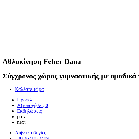
Αθλοκίνηση Feher Dana
Σύγχρονος χώρος γυμναστικής με ομαδικά 
Καλέστε τώρα
Προφίλ
Αξιολογήσεις
0
Εκδηλώσεις
prev
next
Λάβετε οδηγίες
+30 2671022409