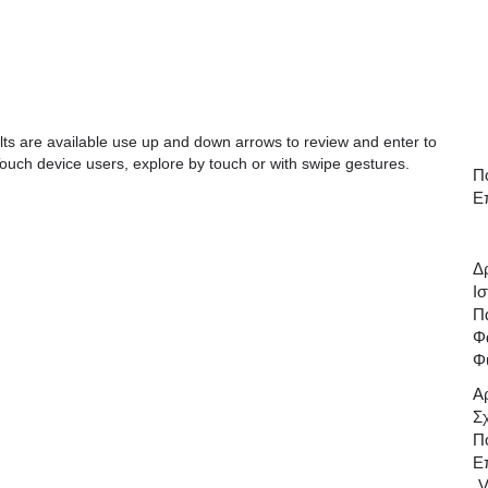
s are available use up and down arrows to review and enter to
ouch device users, explore by touch or with swipe gestures.
Πο
Ε
Δ
Ισ
Π
Φ
Φ
Α
Σ
Πο
Ε
V