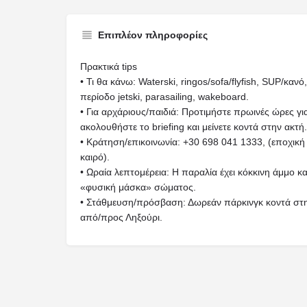
Επιπλέον πληροφορίες
Πρακτικά tips
• Τι θα κάνω: Waterski, ringos/sofa/flyfish, SUP/κα
περίοδο jetski, parasailing, wakeboard.
• Για αρχάριους/παιδιά: Προτιμήστε πρωινές ώρες γ
ακολουθήστε το briefing και μείνετε κοντά στην ακτή.
• Κράτηση/επικοινωνία: +30 698 041 1333, (εποχική 
καιρό).
• Ωραία λεπτομέρεια: Η παραλία έχει κόκκινη άμμο
«φυσική μάσκα» σώματος.
• Στάθμευση/πρόσβαση: Δωρεάν πάρκινγκ κοντά στη
από/προς Ληξούρι.