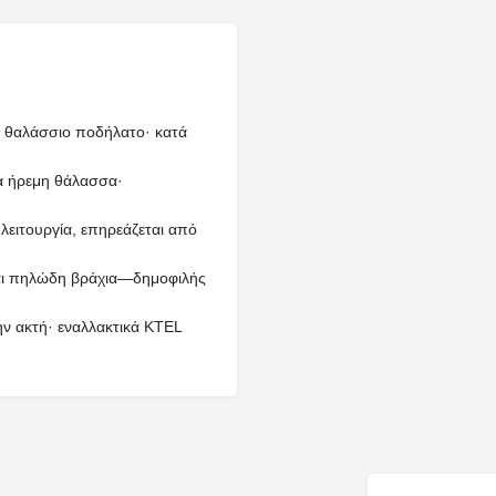
νό, θαλάσσιο ποδήλατο· κατά
ια ήρεμη θάλασσα·
λειτουργία, επηρεάζεται από
 και πηλώδη βράχια—δημοφιλής
ν ακτή· εναλλακτικά KTEL