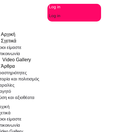
Log in
Log in
Αρχική
Σχετικά
ιοι είμαστε
πικοινωνία
Video Gallery
Άρθρα
ραστηριότητες
τορία και πολιτισμός
αραλίες
αγητό
ύση και αξιοθέατα
ρχική
χετικά
ιοι είμαστε
πικοινωνία
ideo Gallery