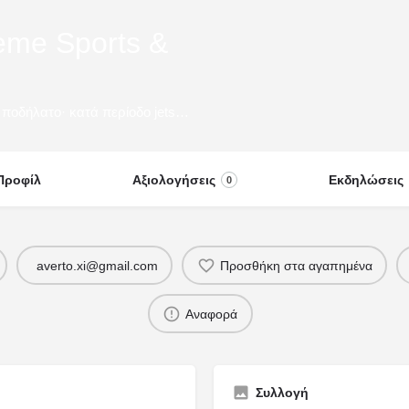
eme Sports &
Waterski, ringos/sofa/flyfish, SUP/κανό, θαλάσσιο ποδήλατο· κατά περίοδο jetski, parasailing, wakeboard.
Προφίλ
Αξιολογήσεις
Εκδηλώσεις
0
averto.xi@gmail.com
Προσθήκη στα αγαπημένα
Αναφορά
Συλλογή