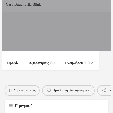
Casa Buganvilla Blink
Προφίλ
Αξιολογήσεις
Εκδηλώσεις
0
Λάβετε οδηγίες
Προσθήκη στα αγαπημένα
Κοι
Περιγραφή