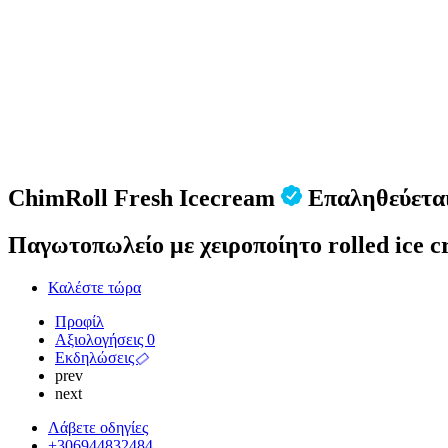
ChimRoll Fresh Icecream
Επαληθεύεται
Παγωτοπωλείο με χειροποίητο rolled ice cr
Καλέστε τώρα
Προφίλ
Αξιολογήσεις
0
Εκδηλώσεις
prev
next
Λάβετε οδηγίες
+306944832484