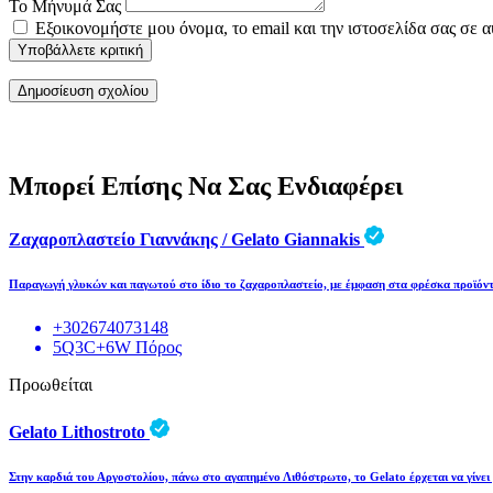
Το Μήνυμά Σας
Εξοικονομήστε μου όνομα, το email και την ιστοσελίδα σας σε 
Υποβάλλετε κριτική
Μπορεί Επίσης Να Σας Ενδιαφέρει
Ζαχαροπλαστείο Γιαννάκης / Gelato Giannakis
Παραγωγή γλυκών και παγωτού στο ίδιο το ζαχαροπλαστείο, με έμφαση στα φρέσκα προϊόντ
+302674073148
5Q3C+6W Πόρος
Προωθείται
Gelato Lithostroto
Στην καρδιά του Αργοστολίου, πάνω στο αγαπημένο Λιθόστρωτο, το Gelato έρχεται να γίνει