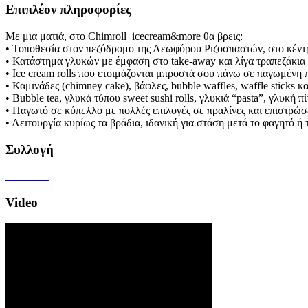
Επιπλέον πληροφορίες
Με μια ματιά, στο Chimroll_icecream&more θα βρεις:
• Τοποθεσία στον πεζόδρομο της Λεωφόρου Ριζοσπαστών, στο κέντ
• Κατάστημα γλυκών με έμφαση στο take-away και λίγα τραπεζάκια
• Ice cream rolls που ετοιμάζονται μπροστά σου πάνω σε παγωμένη
• Καμινάδες (chimney cake), βάφλες, bubble waffles, waffle sticks κα
• Bubble tea, γλυκά τύπου sweet sushi rolls, γλυκιά “pasta”, γλυκή 
• Παγωτό σε κύπελλο με πολλές επιλογές σε πραλίνες και επιστρώσ
• Λειτουργία κυρίως τα βράδια, ιδανική για στάση μετά το φαγητό ή
Συλλογή
Video