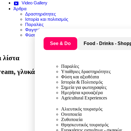
Video Gallery
Άρθρα
Δραστηριότητες
Ιστορία και πολιτισμός
Παραλίες
Φαγητό
Φύση και αξιοθέατα
See & Do
Food - Drinks - Shop
 λίστα
Παραλίες
eam, γλυκά και μοντέρνες γεύσεις.
Υπαίθριες δραστηριότητες
Φύση και αξιοθέατα
Ιστορία & Πολιτισμός
Σημεία για φωτογραφίες
Ημερήσια κρουαζιέρα
Agricultural Experiences
Αλιευτικός τουρισμός
Οινοποιεία
Ζυθοποιεία
Θρησκευτικός τουρισμός
Ενοικιάσεις οχημάτων - σκαφών