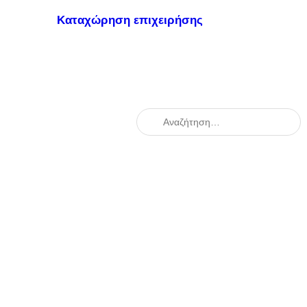
Καταχώρηση επιχειρήσης
When autocomplete results are availabl