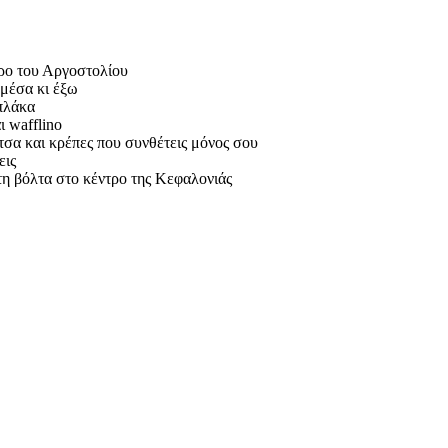
ρο του Αργοστολίου
 μέσα κι έξω
 πλάκα
ι wafflino
πίτσα και κρέπες που συνθέτεις μόνος σου
εις
 τη βόλτα στο κέντρο της Κεφαλονιάς