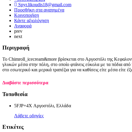
Spyr.likoudis18@gmail.com
Προσθήκη στα αγαπημένα
Κοινοποιήση
Κάντε αξιολόγηση
Αναφορά
prev
next
Περιγραφή
Το Chimroll_icecream&more βρίσκεται στο Αργοστόλι της Κεφαλονι
γλυκών μέσα στην πόλη, στο οποίο φτάνεις εύκολα με τα πόδια από 
στο εσωτερικό και μερικά τραπέζια για να καθίσεις είτε μέσα είτε έ
Διαβάστε περισσότερα
Τοποθεσία
5FJP+4X Αργοστόλι, Ελλάδα
Λάβετε οδηγίες
Ετικέτες