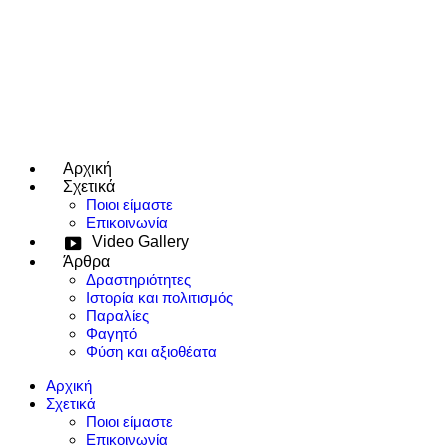
Αρχική
e use up and down arrows to review and enter to go to the desired page
Σχετικά
Ποιοι είμαστε
Επικοινωνία
Video Gallery
Άρθρα
Δραστηριότητες
Ιστορία και πολιτισμός
Παραλίες
Φαγητό
Φύση και αξιοθέατα
Αρχική
Σχετικά
Ποιοι είμαστε
Επικοινωνία