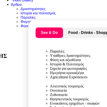
Video Gallery
Άρθρα
Δραστηριότητες
Ιστορία και πολιτισμός
Παραλίες
Φαγητό
Φύση και αξιοθέατα
See & Do
Food - Drinks - Shop
Παραλίες
ΗΣ
Υπαίθριες δραστηριότητες
Φύση και αξιοθέατα
Ιστορία & Πολιτισμός
Σημεία για φωτογραφίες
Ημερήσια κρουαζιέρα
Agricultural Experiences
Αλιευτικός τουρισμός
Οινοποιεία
Ζυθοποιεία
Θρησκευτικός τουρισμός
Ενοικιάσεις οχημάτων - σκαφών