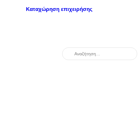
Καταχώρηση επιχειρήσης
When autocomplete results are availabl