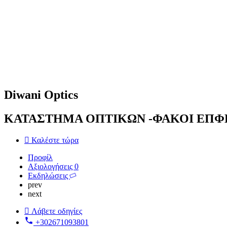
Diwani Optics
ΚΑΤΑΣΤΗΜΑ ΟΠΤΙΚΩΝ -ΦΑΚΟΙ ΕΠΦ
Καλέστε τώρα
Προφίλ
Αξιολογήσεις
0
Εκδηλώσεις
prev
next
Λάβετε οδηγίες
+302671093801