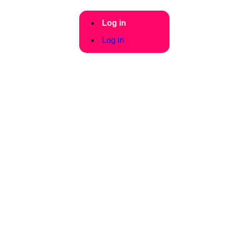
Log in
Log in
. Touch device users, explore by touch or with swipe gestures.