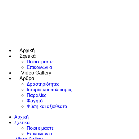
Αρχική
e use up and down arrows to review and enter to go to the desired page
Σχετικά
Ποιοι είμαστε
Επικοινωνία
Video Gallery
Άρθρα
Δραστηριότητες
Ιστορία και πολιτισμός
Παραλίες
Φαγητό
Φύση και αξιοθέατα
Αρχική
Σχετικά
Ποιοι είμαστε
Επικοινωνία