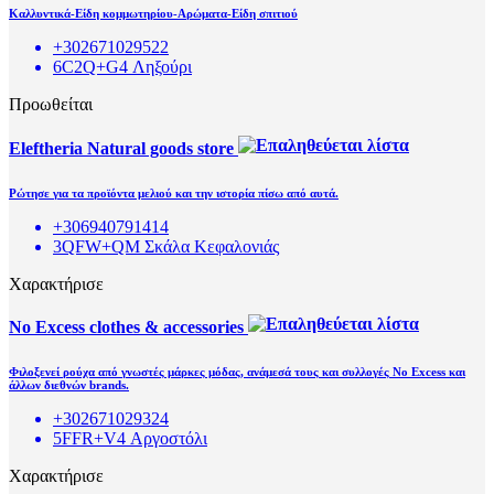
Καλλυντικά-Είδη κομμωτηρίου-Αρώματα-Είδη σπιτιού
+302671029522
6C2Q+G4 Ληξούρι
Προωθείται
Eleftheria Natural goods store
Ρώτησε για τα προϊόντα μελιού και την ιστορία πίσω από αυτά.
+306940791414
3QFW+QM Σκάλα Κεφαλονιάς
Χαρακτήρισε
No Excess clothes & accessories
Φιλοξενεί ρούχα από γνωστές μάρκες μόδας, ανάμεσά τους και συλλογές No Excess και
άλλων διεθνών brands.
+302671029324
5FFR+V4 Αργοστόλι
Χαρακτήρισε