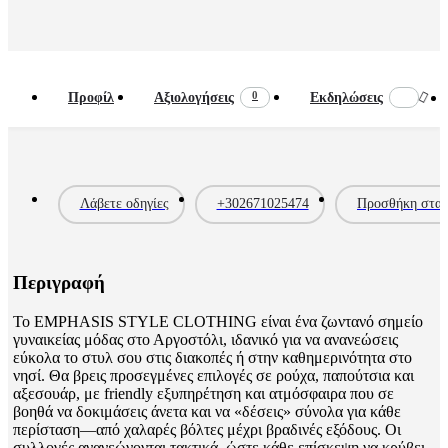
0
Προφίλ
Αξιολογήσεις
Εκδηλώσεις
Λάβετε οδηγίες
+302671025474
Προσθήκη στα 
Περιγραφή
Το EMPHASIS STYLE CLOTHING είναι ένα ζωντανό σημείο
γυναικείας μόδας στο Αργοστόλι, ιδανικό για να ανανεώσεις
εύκολα το στυλ σου στις διακοπές ή στην καθημερινότητα στο
νησί. Θα βρεις προσεγμένες επιλογές σε ρούχα, παπούτσια και
αξεσουάρ, με friendly εξυπηρέτηση και ατμόσφαιρα που σε
βοηθά να δοκιμάσεις άνετα και να «δέσεις» σύνολα για κάθε
περίσταση—από χαλαρές βόλτες μέχρι βραδινές εξόδους. Οι
συλλογές ανανεώνονται τακτικά, ώστε κάθε επίσκεψη να κρύβει