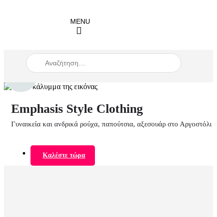
When autocomplete results are available use up and down arrow
Emphasis Style Clothing
Γυναικεία και ανδρικά ρούχα, παπούτσια, αξεσουάρ στο Αργοστόλι
Καλέστε τώρα