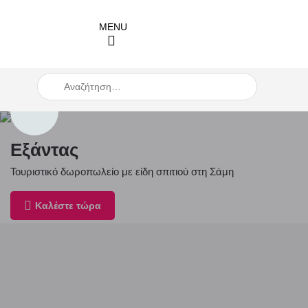
When autocomplete results are available use up and down arro
Εξάντας
Τουριστικό δωροπωλείο με είδη σπιτιού στη Σάμη
Καλέστε τώρα