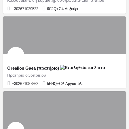
Καλλυντικά-Είδη κομμωτηρίου-Αρώματα-Είδη σπιτιού
+302671029522
6C2Q+G4 Ληξούρι
Orealios Gaea (πρατήριο)
Πρατήριο οινοποιείου
+302671087862
5FHQ+CP Αργοστόλι