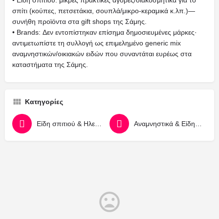
• Είδη σπιτιού: μικρές πρακτικές αγορές/διακοσμητικά για το
σπίτι (κούπες, πετσετάκια, σουπλά/μικρο-κεραμικά κ.λπ.)—
συνήθη προϊόντα στα gift shops της Σάμης.
• Brands: Δεν εντοπίστηκαν επίσημα δημοσιευμένες μάρκες·
αντιμετωπίστε τη συλλογή ως επιμελημένο generic mix
αναμνηστικών/οικιακών ειδών που συναντάται ευρέως στα
καταστήματα της Σάμης.
Κατηγορίες
Είδη σπιτιού & Ηλεκτρικά Είδη
Αναμνηστικά & Είδη δώρων