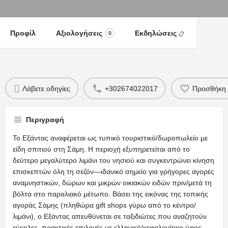
Προφίλ
Αξιολογήσεις
Εκδηλώσεις
0
Λάβετε οδηγίες
+302674022017
Προσθήκη 
Περιγραφή
Το Εξάντας αναφέρεται ως τυπικό τουριστικό/δωροπωλείο με
είδη σπιτιού στη Σάμη. Η περιοχή εξυπηρετείται από το
δεύτερο μεγαλύτερο λιμάνι του νησιού και συγκεντρώνει κίνηση
επισκεπτών όλη τη σεζόν—ιδανικό σημείο για γρήγορες αγορές
αναμνηστικών, δώρων και μικρών οικιακών ειδών πριν/μετά τη
βόλτα στο παραλιακό μέτωπο. Βάσει της εικόνας της τοπικής
αγοράς Σάμης (πληθώρα gift shops γύρω από το κέντρο/
λιμάνι), ο Εξάντας απευθύνεται σε ταξιδιώτες που αναζητούν
εύκολες, πρακτικές επιλογές με ελληνικό/κεφαλονίτικο ύφος.