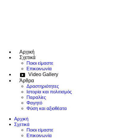
Αρχική
e use up and down arrows to review and enter to go to the desired page
Σχετικά
Ποιοι είμαστε
Επικοινωνία
Video Gallery
Άρθρα
Δραστηριότητες
Ιστορία και πολιτισμός
Παραλίες
Φαγητό
Φύση και αξιοθέατα
Αρχική
Σχετικά
Ποιοι είμαστε
Επικοινωνία