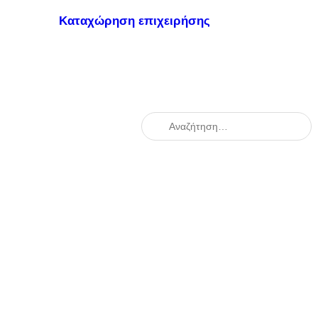
Καταχώρηση επιχειρήσης
When autocomplete results are availabl