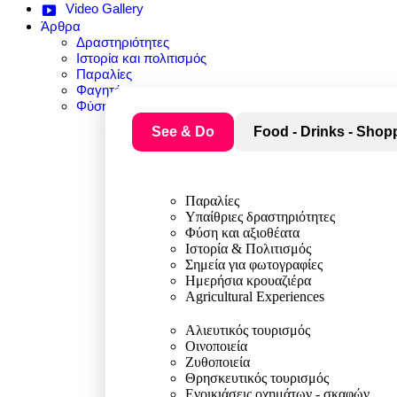
Video Gallery
Άρθρα
Δραστηριότητες
Ιστορία και πολιτισμός
Παραλίες
Φαγητό
Φύση και αξιοθέατα
See & Do
Food - Drinks - Shop
Παραλίες
Υπαίθριες δραστηριότητες
Φύση και αξιοθέατα
Ιστορία & Πολιτισμός
Σημεία για φωτογραφίες
Ημερήσια κρουαζιέρα
Agricultural Experiences
Αλιευτικός τουρισμός
Οινοποιεία
Ζυθοποιεία
Θρησκευτικός τουρισμός
Ενοικιάσεις οχημάτων - σκαφών