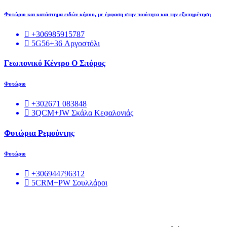
Φυτώριο και κατάστημα ειδών κήπου, με έμφαση στην ποιότητα και την εξυπηρέτηση
+306985915787
5G56+36 Αργοστόλι
Γεωπονικό Κέντρο Ο Σπόρος
Φυτώριο
+302671 083848
3QCM+JW Σκάλα Κεφαλονιάς
Φυτώρια Ρεμούντης
Φυτώριο
+306944796312
5CRM+PW Σουλλάροι