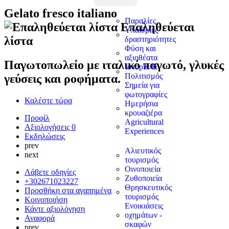
Gelato fresco italiano
Παραλίες
Επαληθεύεται
Υπαίθριες
λίστα
δραστηριότητες
Φύση και
αξιοθέατα
Παγωτοπωλείο με ιταλικό παγωτό, γλυκές
Ιστορία &
Πολιτισμός
γεύσεις και ροφήματα.
Σημεία για
φωτογραφίες
Καλέστε τώρα
Ημερήσια
κρουαζιέρα
Προφίλ
Agricultural
Αξιολογήσεις
0
Experiences
Εκδηλώσεις
prev
Αλιευτικός
next
τουρισμός
Οινοποιεία
Λάβετε οδηγίες
Ζυθοποιεία
+302671023227
Θρησκευτικός
Προσθήκη στα αγαπημένα
τουρισμός
Κοινοποιήση
Ενοικιάσεις
Κάντε αξιολόγηση
οχημάτων -
Αναφορά
σκαφών
prev