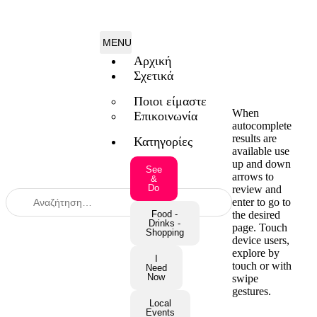
Αρχική
Σχετικά
Ποιοι είμαστε
When
Επικοινωνία
autocomplete
results are
Κατηγορίες
available use
up and down
See
arrows to
&
Do
review and
enter to go to
the desired
Food -
Drinks -
page. Touch
Shopping
device users,
explore by
I
touch or with
Need
Now
swipe
gestures.
Local
Events