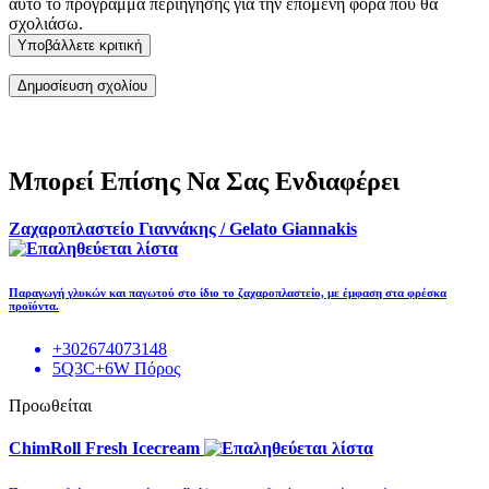
αυτό το πρόγραμμα περιήγησης για την επόμενη φορά που θα
σχολιάσω.
Υποβάλλετε κριτική
Μπορεί Επίσης Να Σας Ενδιαφέρει
Ζαχαροπλαστείο Γιαννάκης / Gelato Giannakis
Παραγωγή γλυκών και παγωτού στο ίδιο το ζαχαροπλαστείο, με έμφαση στα φρέσκα
προϊόντα.
+302674073148
5Q3C+6W Πόρος
Προωθείται
ChimRoll Fresh Icecream