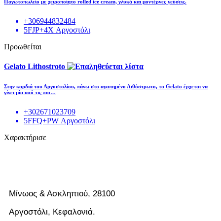
Παγωτοπωλείο με χειροποίητο rolled ice cream, γλυκά και μοντέρνες γεύσεις.
+306944832484
5FJP+4X Αργοστόλι
Προωθείται
Gelato Lithostroto
Στην καρδιά του Αργοστολίου, πάνω στο αγαπημένο Λιθόστρωτο, το Gelato έρχεται να
γίνει μία από τις πιο…
+302671023709
5FFQ+PW Αργοστόλι
Χαρακτήρισε
Μίνωος & Ασκληπιού, 28100
Αργοστόλι, Κεφαλονιά.