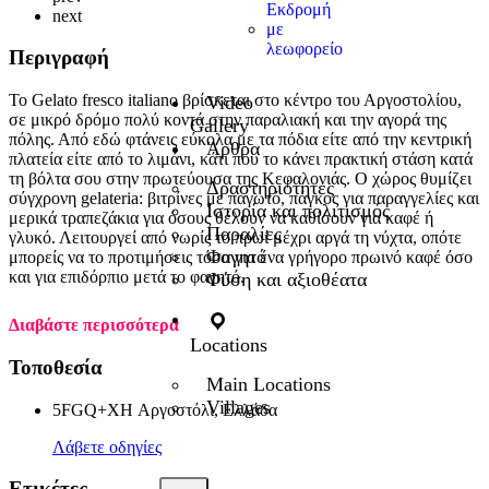
Εκδρομή
next
με
λεωφορείο
Περιγραφή
Το Gelato fresco italiano βρίσκεται στο κέντρο του Αργοστολίου,
Video
σε μικρό δρόμο πολύ κοντά στην παραλιακή και την αγορά της
Gallery
πόλης. Από εδώ φτάνεις εύκολα με τα πόδια είτε από την κεντρική
Άρθρα
πλατεία είτε από το λιμάνι, κάτι που το κάνει πρακτική στάση κατά
τη βόλτα σου στην πρωτεύουσα της Κεφαλονιάς. Ο χώρος θυμίζει
Δραστηριότητες
σύγχρονη gelateria: βιτρίνες με παγωτό, πάγκος για παραγγελίες και
Ιστορία και πολιτισμός
μερικά τραπεζάκια για όσους θέλουν να καθίσουν για καφέ ή
Παραλίες
γλυκό. Λειτουργεί από νωρίς το πρωί μέχρι αργά τη νύχτα, οπότε
Φαγητό
μπορείς να το προτιμήσεις τόσο για ένα γρήγορο πρωινό καφέ όσο
και για επιδόρπιο μετά το φαγητό.
Φύση και αξιοθέατα
Διαβάστε περισσότερα
Locations
Τοποθεσία
Main Locations
Villages
5FGQ+XH Αργοστόλι, Ελλάδα
Λάβετε οδηγίες
Ετικέτες