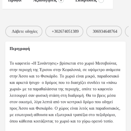
Προφίλ
Αξιολογήσεις
Εκδηλώσεις
0
Λάβετε οδηγίες
+302674051389
306934648764
Περιγραφή
Το καφενείο «Η Συνάντησις» βρίσκεται στο χωριό Μεσοβούνια,
στην περιοχή της Έρισου στην Κεφαλονιά, σε υψόμετρο ανάμεσα
στην Άσσο και το Φισκάρδο. Το χωριό είναι μικρό, παραδοσιακό
και αρκετά ήσυχο· ο δρόμος που το διασχίζει συνδέει τα «πάνω
χωριά» με τα παραθαλάσσια της περιοχής, οπότε το καφενείο
λειτουργεί σαν φυσική στάση στη διαδρομή. Θα το βρεις μέσα
στον οικισμό, λίγα λεπτά από τον κεντρικό δρόμο που οδηγεί
προς Άσσο και Φισκάρδο. Ο χώρος είναι λιτός και παραδοσιακός,
με εσωτερική αίθουσα και εξωτερικά τραπέζια στο πεζοδρόμιο,
όπου κάθεσαι κοιτάζοντας το χωριό και το γύρω ορεινό τοπίο.