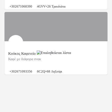
+302671068390
4GVV+26 Τραυλιάτα
Κούκος Καφενείο
Καφέ με διάφορα σνακ
+302671093356
6C2Q+68 Ληξούρι