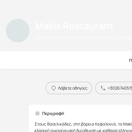
Makis Restaurant
Ελληνικό εστιατόριο στους Βασιλικάδες με BB
Π
Λάβετε οδηγίες
+302674051
Περιγραφή
Στους Βασιλικάδες, στη βόρεια Κεφαλονιά, το Maki
κλασική οικογενειακή διεύθυνση με καθαρά ελληνι