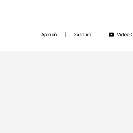
Αρχική
Σχετικά
Video G
 use up and down arrows to review and enter to go to the desired page