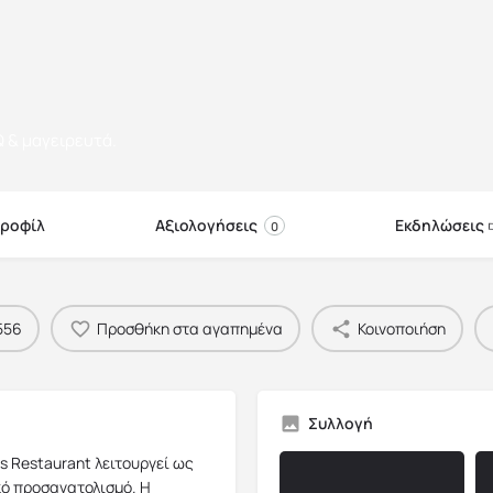
Q & μαγειρευτά.
ροφίλ
Αξιολογήσεις
Εκδηλώσεις
0
556
Προσθήκη στα αγαπημένα
Κοινοποιήση
Συλλογή
s Restaurant λειτουργεί ως
κό προσανατολισμό. Η