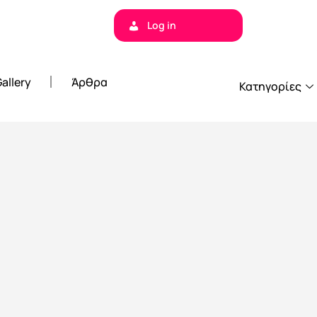
Log in
allery
Άρθρα
Κατηγορίες
. Touch device users, explore by touch or with swipe gestures.