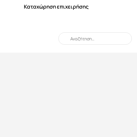
Καταχώρηση επιχειρήσης
When autocomplete results are available