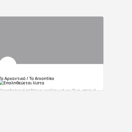
Το Αρχοντικό / To Arxontiko
Παραδοσιακή ταβέρνα με ελληνική κουζίνα, σπιτικές γεύσεις και vegeterian επιλογές.
+302671027213
5FJP+2W Αργοστόλι