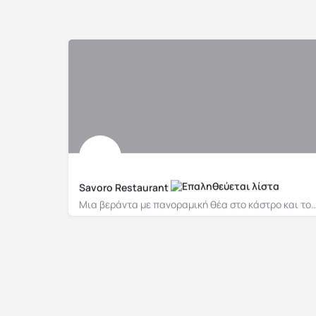
Savoro Restaurant
Μια βεράντα με πανοραμική θέα στο κάστρο και το απέραντο γ
+306973094535
9GGR+GG Άσος