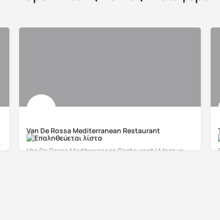
Van De Rossa Mediterranean Restaurant
αλάζιο του Ιονίου
Van De Rossa Mediterranean Restaurant | Μεσογειακές γεύσεις στην παραλιακή του Αργοστολίου
+30694 829 0328
5FFR+GQ Αργοστόλι