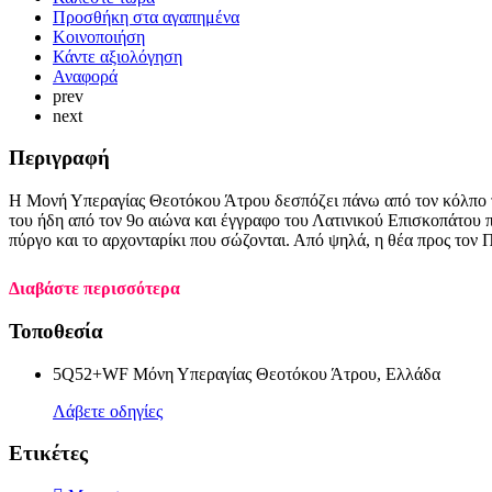
Προσθήκη στα αγαπημένα
Κοινοποιήση
Κάντε αξιολόγηση
Αναφορά
prev
next
Περιγραφή
Η Μονή Υπεραγίας Θεοτόκου Άτρου δεσπόζει πάνω από τον κόλπο το
του ήδη από τον 9ο αιώνα και έγγραφο του Λατινικού Επισκοπάτου 
πύργο και το αρχονταρίκι που σώζονται. Από ψηλά, η θέα προς τον 
Διαβάστε περισσότερα
Τοποθεσία
5Q52+WF Μόνη Υπεραγίας Θεοτόκου Άτρου, Ελλάδα
Λάβετε οδηγίες
Ετικέτες