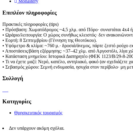
Monastery
Επιπλέον πληροφορίες
Πρακτικές πληροφορίες (tips)
• Πρόσβαση: Χωματόδρομος ~4,5 χλμ. από Πόρο· συνιστάται 4x4 ή 
• Ωράριο/λειτουργία: Ο χώρος συνήθως κλειστός· δεν ανακοινώνοντ
• Εορτή: 8 Σεπτεμβρίου (Γέννηση της Θεοτόκου).
• Υψόμετρο & κλίμα: ~760 μ.· δροσιά/άνεμος, πάρτε ζεστό ρούχο ε
• Αποστάσεις/βάση εξόρμησης: ~37–42 χλμ. από Αργοστόλι, λίγα χι
• Κατάσταση μνημείου: Ιστορικά Διατηρητέο (ΦΕΚ 1123/Β/29-8-200
• Τι να έχετε μαζί: Νερό, καπέλο, αντηλιακό, φακό (αν σχεδιάζετε 
• Σεβασμός χώρου: Σεμνή ενδυμασία, ησυχία στον περίβολο· μη μετ
Συλλογή
Κατηγορίες
Θρησκευτικός τουρισμός
Δεν υπάρχουν ακόμη σχόλια.