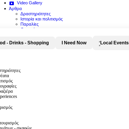
Video Gallery
Άρθρα
Δραστηριότητες
Ιστορία και πολιτισμός
Παραλίες
Φαγητό
Φύση και αξιοθέατα
od - Drinks - Shopping
I Need Now
Local Events
στηριότητες
θέατα
ιτισμός
τογραφίες
αζιέρα
xperiences
υρισμός
τουρισμός
χημάτων - σκαφών