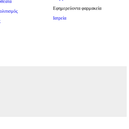
οθέατα
Εφημερεύοντα φαρμακεία
ολιτισμός
Ιατρεία
ς