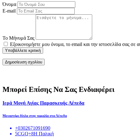
Όνομα
E-mail
Το Μήνυμά Σας
Εξοικονομήστε μου όνομα, το email και την ιστοσελίδα σας σε 
Υποβάλλετε κριτική
Μπορεί Επίσης Να Σας Ενδιαφέρει
Ιερά Μονή Αγίας Παρασκευής Λέπεδα
Μοναστήρι δίπλα στην παραλία στα Λέπεδα
+0302671091690
5CGQ+8H Παλική