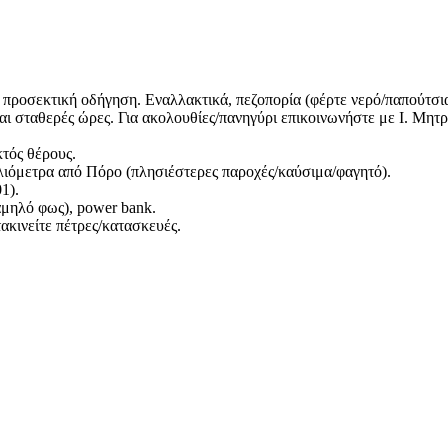
προσεκτική οδήγηση. Εναλλακτικά, πεζοπορία (φέρτε νερό/παπούτσια 
αι σταθερές ώρες. Για ακολουθίες/πανηγύρι επικοινωνήστε με Ι. Μητ
κτός θέρους.
λιόμετρα από Πόρο (πλησιέστερες παροχές/καύσιμα/φαγητό).
1).
χαμηλό φως), power bank.
ακινείτε πέτρες/κατασκευές.