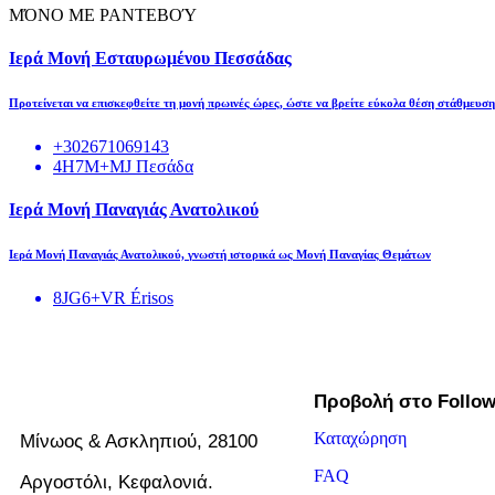
ΜΌΝΟ ΜΕ ΡΑΝΤΕΒΟΎ
Ιερά Μονή Εσταυρωμένου Πεσσάδας
Προτείνεται να επισκεφθείτε τη μονή πρωινές ώρες, ώστε να βρείτε εύκολα θέση στάθμευση
+302671069143
4H7M+MJ Πεσάδα
Ιερά Μονή Παναγιάς Ανατολικού
Ιερά Μονή Παναγιάς Ανατολικού, γνωστή ιστορικά ως Μονή Παναγίας Θεμάτων
8JG6+VR Érisos
Προβολή στο Follo
Καταχώρηση
Μίνωος & Ασκληπιού, 28100
FAQ
Αργοστόλι, Κεφαλονιά.