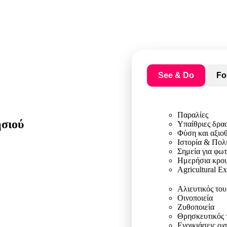
See & Do
Fo
Παραλίες
ησιού
Υπαίθριες δρα
Φύση και αξιο
Ιστορία & Πολ
Σημεία για φω
Ημερήσια κρου
Agricultural E
Αλιευτικός το
Οινοποιεία
Ζυθοποιεία
Θρησκευτικός 
Ενοικιάσεις ο