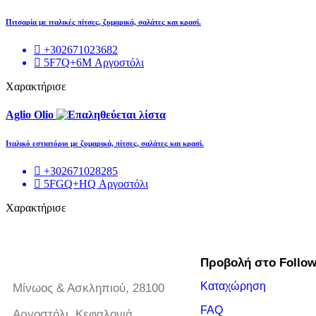
Πιτσαρία με ιταλικές πίτσες, ζυμαρικά, σαλάτες και κρασί.
+302671023682
5F7Q+6M Αργοστόλι
Χαρακτήρισε
Aglio Olio
Ιταλικό εστιατόριο με ζυμαρικά, πίτσες, σαλάτες και κρασί.
+302671028285
5FGQ+HQ Αργοστόλι
Χαρακτήρισε
Προβολή στο Follo
Καταχώρηση
Μίνωος & Ασκληπιού, 28100
FAQ
Αργοστόλι, Κεφαλονιά.