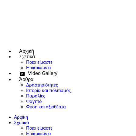
Αρχική
e use up and down arrows to review and enter to go to the desired page
Σχετικά
Ποιοι είμαστε
Επικοινωνία
Video Gallery
Άρθρα
Δραστηριότητες
Ιστορία και πολιτισμός
Παραλίες
Φαγητό
Φύση και αξιοθέατα
Αρχική
Σχετικά
Ποιοι είμαστε
Επικοινωνία