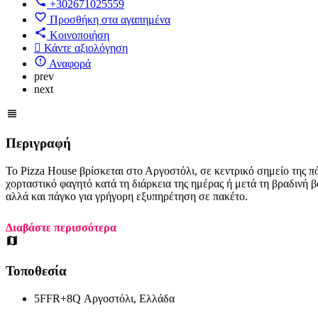
+302671025559
Προσθήκη στα αγαπημένα
Κοινοποιήση
Κάντε αξιολόγηση
Αναφορά
prev
next
Περιγραφή
Το Pizza House βρίσκεται στο Αργοστόλι, σε κεντρικό σημείο της πό
χορταστικό φαγητό κατά τη διάρκεια της ημέρας ή μετά τη βραδινή β
αλλά και πάγκο για γρήγορη εξυπηρέτηση σε πακέτο.
Διαβάστε περισσότερα
Τοποθεσία
5FFR+8Q Αργοστόλι, Ελλάδα