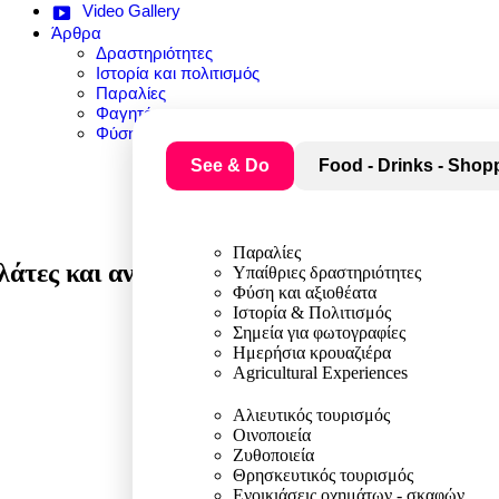
Video Gallery
Άρθρα
Δραστηριότητες
Ιστορία και πολιτισμός
Παραλίες
Φαγητό
Φύση και αξιοθέατα
See & Do
Food - Drinks - Shop
Παραλίες
λάτες και αναψυκτικά.
Υπαίθριες δραστηριότητες
Φύση και αξιοθέατα
Ιστορία & Πολιτισμός
Σημεία για φωτογραφίες
Ημερήσια κρουαζιέρα
Agricultural Experiences
Αλιευτικός τουρισμός
Οινοποιεία
Ζυθοποιεία
Θρησκευτικός τουρισμός
Ενοικιάσεις οχημάτων - σκαφών