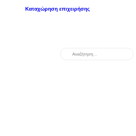
Καταχώρηση επιχειρήσης
When autocomplete results are availabl