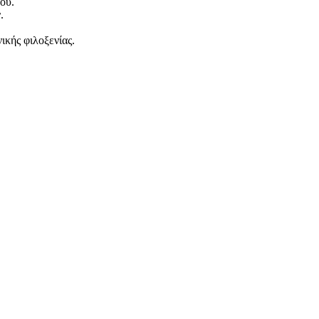
ου.
.
ικής φιλοξενίας.