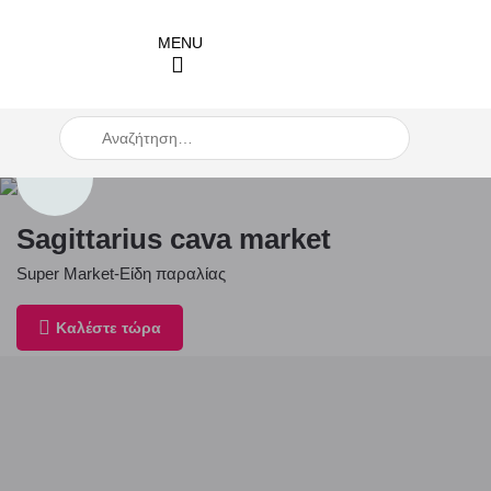
When autocomplete results are available use up and down arro
Sagittarius cava market
Super Market-Είδη παραλίας
Καλέστε τώρα