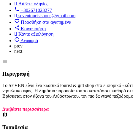
Λάβετε οδηγίες
+302671023277
seventouristshops@gmail.com
Προσθήκη στα αγαπημένα
Κοινοποιήση
Κάντε αξιολόγηση
Αναφορά
prev
next
Περιγραφή
Το SEVEN είναι ένα κλασικό tourist & gift shop στο εμπορικό «κύτ
νησιώτικο ύφος. Η δημόσια παρουσία του το κατατάσσει καθαρά στην
Βρίσκεται στον άξονα του Λιθόστρωτου, τον πιο ζωντανό πεζόδρομ
Διαβάστε περισσότερα
Τοποθεσία