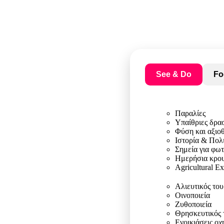
See & Do
Fo
Παραλίες
Υπαίθριες δρα
Φύση και αξιο
Ιστορία & Πολ
Σημεία για φω
Ημερήσια κρου
Agricultural E
Αλιευτικός το
Οινοποιεία
Ζυθοποιεία
Θρησκευτικός 
Ενοικιάσεις ο