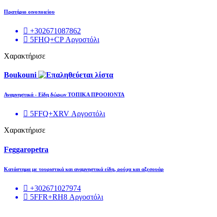
Πρατήριο οινοποιείου
+302671087862
5FHQ+CP Αργοστόλι
Χαρακτήρισε
Boukouni
Αναμνηστικά - Είδη δώρων ΤΟΠΙΚΑ ΠΡΟΟΙΟΝΤΑ
5FFQ+XRV Αργοστόλι
Χαρακτήρισε
Feggaropetra
Kατάστημα με τουριστικά και αναμνηστικά είδη, ρούχα και αξεσουάρ
+302671027974
5FFR+RH8 Αργοστόλι