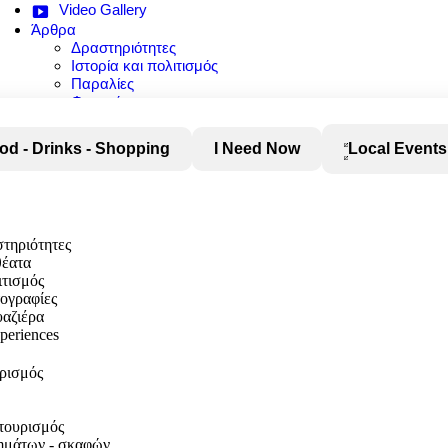
Video Gallery
Άρθρα
Δραστηριότητες
Ιστορία και πολιτισμός
Παραλίες
Φαγητό
Φύση και αξιοθέατα
od - Drinks - Shopping
I Need Now
Local Events
στηριότητες
θέατα
ιτισμός
τογραφίες
αζιέρα
xperiences
υρισμός
τουρισμός
χημάτων - σκαφών