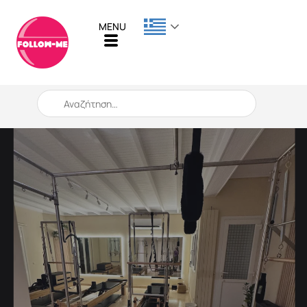
When autocomplete results are available use up and down arro