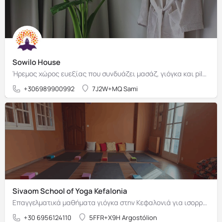
Sowilo House
Ήρεμος χώρος ευεξίας που συνδυάζει μασάζ, γιόγκα και pilates
+306989900992
7J2W+MQ Sami
Sivaom School of Yoga Kefalonia
Επαγγελματικά μαθήματα γιόγκα στην Κεφαλονιά για ισορροπία και ευεξία.
+30 6956124110
5FFR+X9H Argostólion