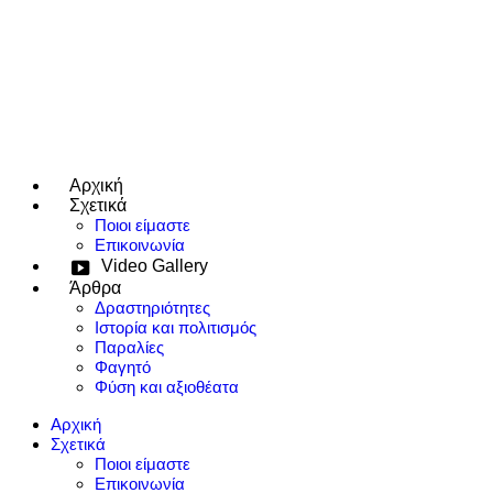
Αρχική
e use up and down arrows to review and enter to go to the desired page
Σχετικά
Ποιοι είμαστε
Επικοινωνία
Video Gallery
Άρθρα
Δραστηριότητες
Ιστορία και πολιτισμός
Παραλίες
Φαγητό
Φύση και αξιοθέατα
Αρχική
Σχετικά
Ποιοι είμαστε
Επικοινωνία