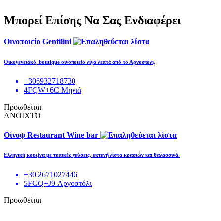
Μπορεί Επίσης Να Σας Ενδιαφέρει
Οινοποιείο Gentilini
Οικογενειακό, boutique οινοποιείο λίγα λεπτά από το Αργοστόλι,
+306932718730
4FQW+6C Μηνιά
Προωθείται
ΑΝΟΙΧΤΌ
Οίνοψ Restaurant Wine bar
Ελληνική κουζίνα με τοπικές γεύσεις, εκτενή λίστα κρασιών και θαλασσινά.
+30 2671027446
5FGQ+J9 Αργοστόλι
Προωθείται