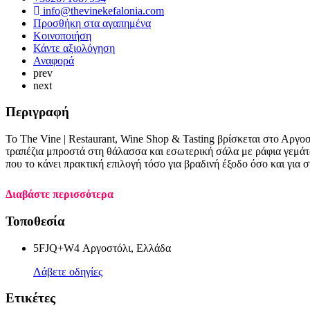
info@thevinekefalonia.com
Προσθήκη στα αγαπημένα
Κοινοποιήση
Κάντε αξιολόγηση
Αναφορά
prev
next
Περιγραφή
Το The Vine | Restaurant, Wine Shop & Tasting βρίσκεται στο Αργο
τραπέζια μπροστά στη θάλασσα και εσωτερική σάλα με ράφια γεμάτα 
που το κάνει πρακτική επιλογή τόσο για βραδινή έξοδο όσο και για 
Διαβάστε περισσότερα
Τοποθεσία
5FJQ+W4 Αργοστόλι, Ελλάδα
Λάβετε οδηγίες
Ετικέτες