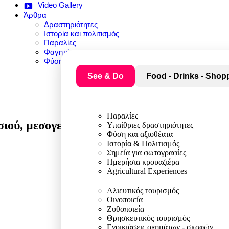
Video Gallery
Άρθρα
Δραστηριότητες
Ιστορία και πολιτισμός
Παραλίες
Φαγητό
Φύση και αξιοθέατα
See & Do
Food - Drinks - Shop
Παραλίες
ιού, μεσογειακές γεύσεις, χαλαρή ατμόσφαι
Υπαίθριες δραστηριότητες
Φύση και αξιοθέατα
Ιστορία & Πολιτισμός
Σημεία για φωτογραφίες
Ημερήσια κρουαζιέρα
Agricultural Experiences
Αλιευτικός τουρισμός
Οινοποιεία
Ζυθοποιεία
Θρησκευτικός τουρισμός
Ενοικιάσεις οχημάτων - σκαφών