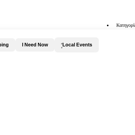
Κατηγορί
ping
I Need Now
Local Events
ρα.