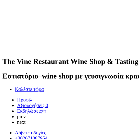
The Vine Restaurant Wine Shop & Tasting
Εστιατόριο–wine shop με γευσιγνωσία κρασ
Καλέστε τώρα
Προφίλ
Αξιολογήσεις
0
Εκδηλώσεις
prev
next
Λάβετε οδηγίες
+302671087954