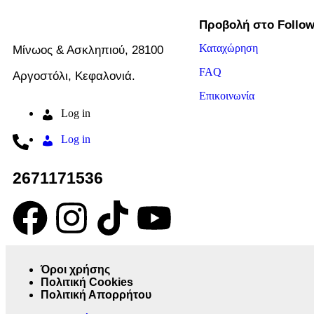
Προβολή στο Follo
Καταχώρηση
Μίνωος & Ασκληπιού, 28100
FAQ
Αργοστόλι, Κεφαλονιά.
Επικοινωνία
Log in
Log in
2671171536
Όροι χρήσης
Πολιτική Cookies
Πολιτική Απορρήτου