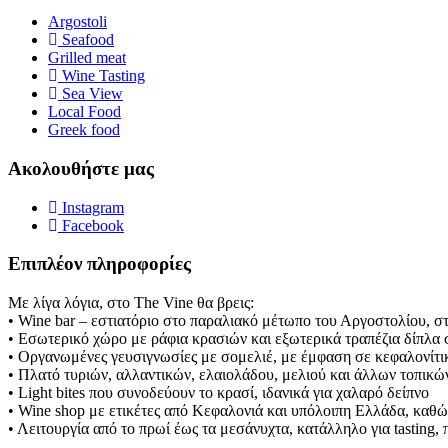
Argostoli
Seafood
Grilled meat
Wine Tasting
Sea View
Local Food
Greek food
Ακολουθήστε μας
Instagram
Facebook
Επιπλέον πληροφορίες
Με λίγα λόγια, στο The Vine θα βρεις:
• Wine bar – εστιατόριο στο παραλιακό μέτωπο του Αργοστολίου, 
• Εσωτερικό χώρο με ράφια κρασιών και εξωτερικά τραπέζια δίπλα 
• Οργανωμένες γευσιγνωσίες με σομελιέ, με έμφαση σε κεφαλονίτικ
• Πλατό τυριών, αλλαντικών, ελαιολάδου, μελιού και άλλων τοπικώ
• Light bites που συνοδεύουν το κρασί, ιδανικά για χαλαρό δείπνο
• Wine shop με ετικέτες από Κεφαλονιά και υπόλοιπη Ελλάδα, καθώς 
• Λειτουργία από το πρωί έως τα μεσάνυχτα, κατάλληλο για tasting, 