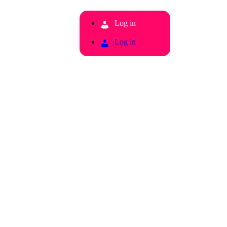
Log in
Log in
. Touch device users, explore by touch or with swipe gestures.