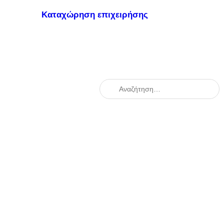
Καταχώρηση επιχειρήσης
When autocomplete results are availabl