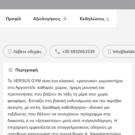
Προφίλ
Αξιολογήσεις
Εκδηλώσεις
0
Λάβετε οδηγίες
+30 6932651539
Info@kefalo
Περιγραφή
Το VERSUS GYM είναι ένα κλασικό, «γειτονικό» γυμναστήριο
στο Αργοστόλι: καθαρός χώρος, ήρεμη μουσική και
προπονήσεις που βάζουν σε τάξη τη μέρα σου χωρίς
φανφάρες. Εστιάζει στη βασική ενδυνάμωση και την αερόβια
άσκηση, με απλή, ξεκάθαρη καθοδήγηση—ιδανικό για
ταξιδιώτες που θέλουν να συνεχίσουν πρόγραμμα στις
διακοπές ή να «ξεπιαστούν» μετά από πτήση/οδήγηση. Η
επιχείρηση εμφανίζεται σε επαγγελματικούς οδηγούς με
υπεύθυνη καταχώριση στο όνομα Άννας Α. Χαραλαμπόγλου.