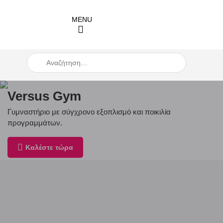
When autocomplete results are available use up and down arro
Versus Gym
Γυμναστήριο με σύγχρονο εξοπλισμό και ποικιλία
προγραμμάτων.
Καλέστε τώρα