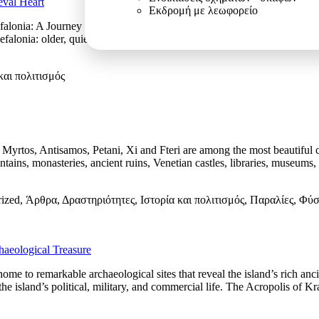
eval Heart
Εκδρομή με λεωφορείο
alonia: A Journey into the Island’s Medieval Heart Kefalonia is often k
falonia: older, quieter and deeply connected to history. One of the […]
και πολιτισμός
. Myrtos, Antisamos, Petani, Xi and Fteri are among the most beautiful
ntains, monasteries, ancient ruins, Venetian castles, libraries, museums
orized, Άρθρα, Δραστηριότητες, Ιστορία και πολιτισμός, Παραλίες, Φύ
haeological Treasure
 home to remarkable archaeological sites that reveal the island’s rich a
n the island’s political, military, and commercial life. The Acropolis of 