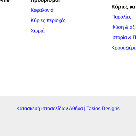
w-me
Προορισμοί
Κύριες κα
Κεφαλονιά
Παραλίες
Κύριες περιοχές
Φύση & αξι
Χωριά
Ιστορία & 
Κρουαζιέρε
Κατασκευή ιστοσελίδων Αθήνα | Tasios Designs