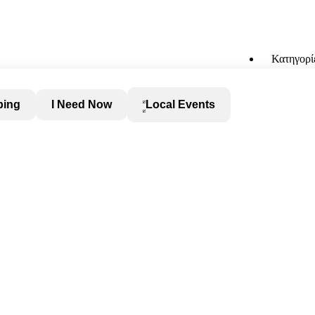
Κατηγορί
ping
I Need Now
Local Events
e of the way it combines natural beauty, history, local culture and
τό, Φύση και αξιοθέατα