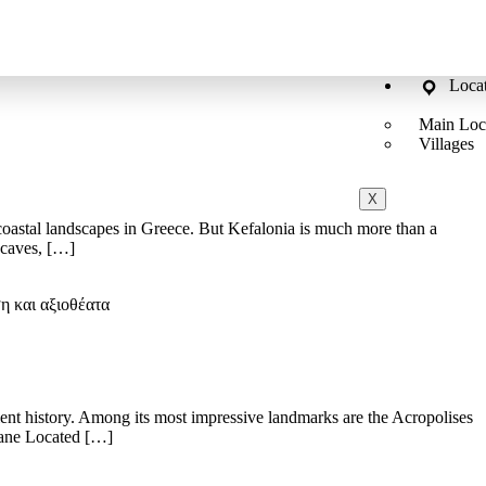
nown for its beaches, turquoise waters and dramatic coastal views.
Loca
Main Loc
Villages
X
 coastal landscapes in Greece. But Kefalonia is much more than a
, caves, […]
ση και αξιοθέατα
ncient history. Among its most impressive landmarks are the Acropolises
Krane Located […]