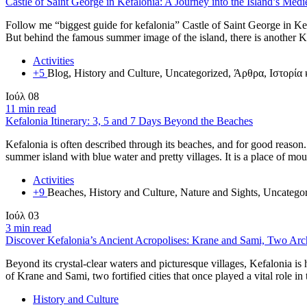
Castle of Saint George in Kefalonia: A Journey into the Island’s Medi
Follow me “biggest guide for kefalonia” Castle of Saint George in Kef
But behind the famous summer image of the island, there is another Ke
Activities
+5
Blog, History and Culture, Uncategorized, Άρθρα, Ιστορία 
Ιούλ
08
11 min read
Kefalonia Itinerary: 3, 5 and 7 Days Beyond the Beaches
Kefalonia is often described through its beaches, and for good reason
summer island with blue water and pretty villages. It is a place of mou
Activities
+9
Beaches, History and Culture, Nature and Sights, Uncateg
Ιούλ
03
3 min read
Discover Kefalonia’s Ancient Acropolises: Krane and Sami, Two Arc
Beyond its crystal-clear waters and picturesque villages, Kefalonia is
of Krane and Sami, two fortified cities that once played a vital role i
History and Culture