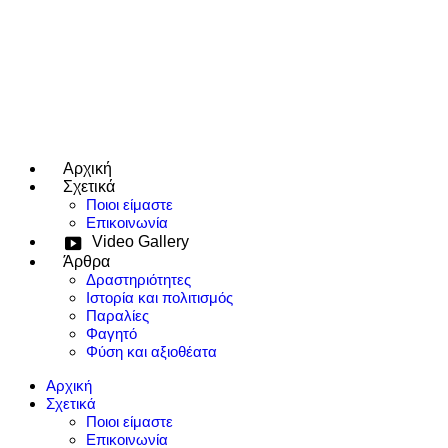
Αρχική
e use up and down arrows to review and enter to go to the desired page
Σχετικά
Ποιοι είμαστε
Επικοινωνία
Video Gallery
Άρθρα
Δραστηριότητες
Ιστορία και πολιτισμός
Παραλίες
Φαγητό
Φύση και αξιοθέατα
Αρχική
Σχετικά
Ποιοι είμαστε
Επικοινωνία