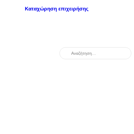
Καταχώρηση επιχειρήσης
When autocomplete results are availabl