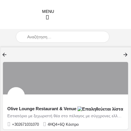
When autocomplete results are available use up and down arro
Olive Lounge Restaurant & Venue
Εστιατόριο με ξεχωριστή θέα στο πέλαγος με σύγχρονες ελληνικές και μεσογειακές γεύσεις
+302671031070
4HQ4+6Q Κάστρο