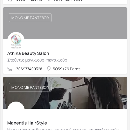
ΜΌΝΟ ΜΕ ΡΑΝΤΕΒΟΎ
Athina Beauty Salon
Στούντιο μανικιούρ–πεντικιούρ
+306977400328
5Q59+76 Poros
ΜΌΝΟ ΜΕ ΡΑΝΤΕΒΟΎ
Manentis HairStyle
Κομμωτήριο με δημιουργικά κουρέματα και επαγγελματικές υπηρεσίες styling.