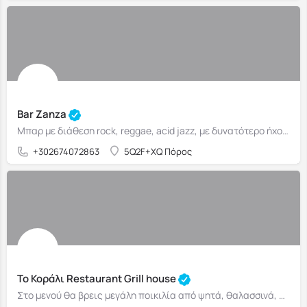
Bar Zanza
Μπαρ με διάθεση rock, reggae, acid jazz, με δυνατότερο ήχο στο εσωτερικό και πιο ήπιο έξω
+302674072863
5Q2F+XQ Πόρος
Το Κοράλι Restaurant Grill house
Στο μενού θα βρεις μεγάλη ποικιλία από ψητά, θαλασσινά, ψάρια και μαγειρευτά.