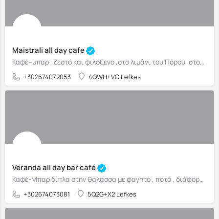
Maistrali all day cafe
Καφέ–μπαρ , ζεστό και φιλόξενο ,στο λιμάνι του Πόρου, στον δρόμο προς το φέρι Κυλλήνη–Πόρος
+302674072053
4QWH+VG Lefkes
Veranda all day bar café
Καφέ-Μπαρ δίπλα στην θάλασσα με φαγητό , ποτό , διάφορα σνακ και χαλαρή ατμόσφαιρα
+302674073081
5Q2G+X2 Lefkes