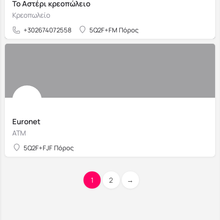
Το Αστέρι κρεοπώλειο
Κρεοπωλείο
+302674072558
5Q2F+FM Πόρος
Euronet
ΑΤΜ
5Q2F+FJF Πόρος
1
2
→