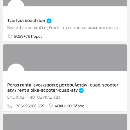
Tzortzia beach bar
Beach bar: νοικιάζεις ξαπλώστρες και ομπρέλες και έχεις πρόσβαση σε ποτά και σνακ για όλη τη διάρκεια της ημέρας.
5Q59+76 Πόρος
Poros rental ενοικιάσεις μοτοσυλετών -quad-scooter-
atv / rent a bike-scooter-quad-atv
ΕΝΟΙΚΙΑΣΗ ΜΟΤΟΣΥΚΛΕΤΩΝ
+306995266 555
4QXH+2C Πόρος