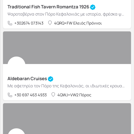
Traditional Fish Tavern Romantza 1926
Ψαροταβέρνα στον Πόρο Κεφαλονιάς με ιστορία, φρέσκα ψάρια και θέα στο Ιόνιο.
+302674 073143
4QRQ+FW Ελειός Πρόννοι
Aldebaran Cruises
Με αφετηρία τον Πόρο της Κεφαλονιάς, οι ιδιωτικές κρουαζιέρες της Aldebaran σε οδηγούν σε κρυμμένες παραλίες, ήσυχους όρμους και σημεία που παραμένουν μακριά από τις συνηθισμένες τουριστικές διαδρομές
+30 697 463 4933
4QWJ+VW2 Πόρος