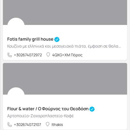
Fotis family grill house
Κουζίνα με ελληνικά και μεσογειακά πιάτα, έμφαση σε θαλασσινά και ψητά της ώρας.
+302674072972
4QXG+XM Πόρος
Flour & water / Ο Φούρνος του Θεοδόση
Αρτοποιείο-Ζαχαροπλαστείο-Καφέ
+302674072107
Ithakis