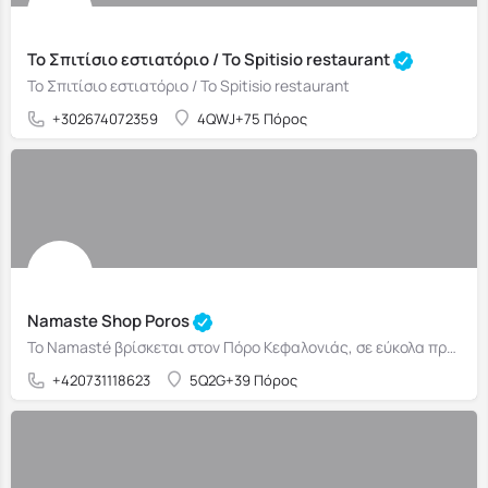
Το Σπιτίσιο εστιατόριο / To Spitisio restaurant
Το Σπιτίσιο εστιατόριο / To Spitisio restaurant
+302674072359
4QWJ+75 Πόρος
Namaste Shop Poros
Το Namasté βρίσκεται στον Πόρο Κεφαλονιάς, σε εύκολα προσβάσιμο σημείο κοντά στην παραλία και στην κεντρική…
+420731118623
5Q2G+39 Πόρος