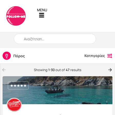
When autocomplete results are available use up and down arro
Κατηγορίες
Πόρος
Showing
1-30
out of
47
results