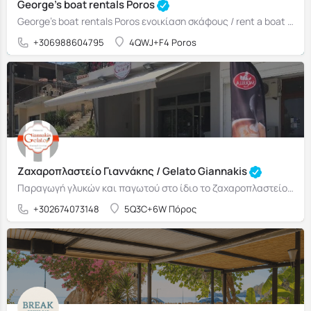
George's boat rentals Poros
George's boat rentals Poros ενοικίαση σκάφους / rent a boat Πόρος / Poros
+306988604795
4QWJ+F4 Poros
Ζαχαροπλαστείο Γιαννάκης / Gelato Giannakis
Παραγωγή γλυκών και παγωτού στο ίδιο το ζαχαροπλαστείο, με έμφαση στα φρέσκα προϊόντα.
+302674073148
5Q3C+6W Πόρος