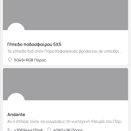
Γήπεδο ποδοσφαίρου 5Χ5
Το γήπεδο 5x5 στον Πόρο Κεφαλονιάς βρίσκεται σε υπαίθριο χώρο
5Q49+RG8 Πόρος
Andante
Αν ο στόχος είναι να γνωρίσεις τη νυχτερινή πλευρά του Πόρου, προγραμμάτισε την επίσκεψη στο Andante
+306944423148
4QXG+Q6 Πόρος