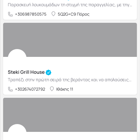
Παρασκευή λουκουμάδων τη στιγμή της παραγγελίας, με τηγάνισμα επί τόπου στον πάγκο
+306987850575
5Q2G+C9 Πόρος
Steki Grill House
Tραπέζι στην πρώτη σειρά της βεράντας και να απολαύσεις τη θέα στη θάλασσα όσο πέφτει ο ήλιος
+302674072792
Ιθάκης 11