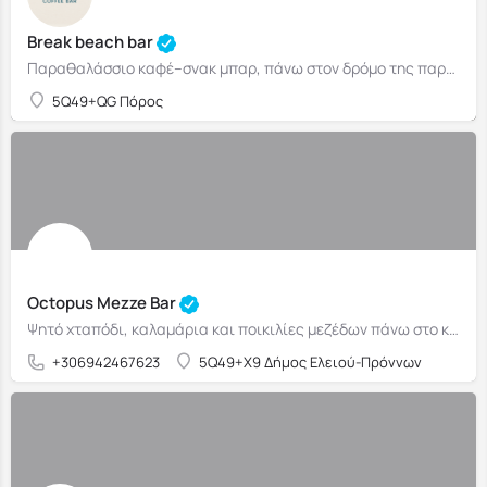
Break beach bar
Παραθαλάσσιο καφέ–σνακ μπαρ, πάνω στον δρόμο της παραλίας Ράγια.
5Q49+QG Πόρος
Octopus Mezze Bar
Ψητό χταπόδι, καλαμάρια και ποικιλίες μεζέδων πάνω στο κύμα.
+306942467623
5Q49+X9 Δήμος Ελειού-Πρόννων