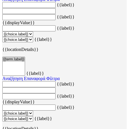
{{label}}
{{label}}
{{displayValue}}
{{label}}
{{label}}
{{locationDetails}}
{{label}}
Αναζήτηση
Επαναφορά Φίλτρα
{{label}}
{{label}}
{{displayValue}}
{{label}}
{{label}}
{{locationDetails}}