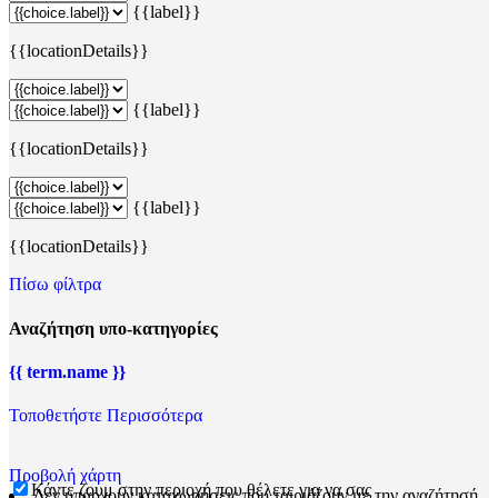
{{label}}
{{locationDetails}}
{{label}}
{{locationDetails}}
{{label}}
{{locationDetails}}
Πίσω φίλτρα
Αναζήτηση υπο-κατηγορίες
{{ term.name }}
Τοποθετήστε Περισσότερα
Προβολή χάρτη
Κάντε ζουμ στην περιοχή που θέλετε για να σας
Δεν υπάρχουν καταχωρήσεις που ταιριάζουν με την αναζήτησή