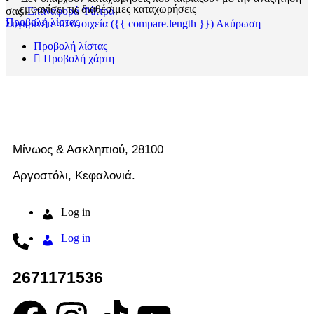
εμφανίσει τις διαθέσιμες καταχωρήσεις
σας.
Επαναφορά Φίλτρα
Προβολή λίστας
Συγκρίνετε τα στοιχεία
({{ compare.length }})
Ακύρωση
Προβολή λίστας
Προβολή χάρτη
Μίνωος & Ασκληπιού, 28100
Αργοστόλι, Κεφαλονιά.
Log in
Log in
2671171536