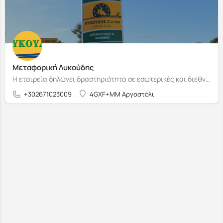
Μεταφορική Λυκούδης
Η εταιρεία δηλώνει δραστηριότητα σε εσωτερικές και διεθνείς μεταφορές, με ειδίκευση και σε αποστολή δεμάτων προς εξωτερικό
+302671023009
4GXF+MM Αργοστόλι