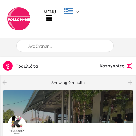
When autocomplete results are available use up and down arro
Κατηγορίες
Τραυλιάτα
Showing
9
results