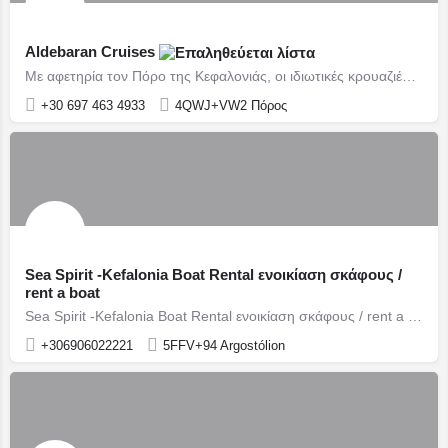
Aldebaran Cruises
Με αφετηρία τον Πόρο της Κεφαλονιάς, οι ιδιωτικές κρουαζιέρες της Aldebaran σε οδηγούν σε κρυμμένες παραλίες, ήσυχους όρμους και σημεία που παραμένουν μακριά από τις συνηθισμένες τουριστικές διαδρομές
+30 697 463 4933
4QWJ+VW2 Πόρος
Sea Spirit -Kefalonia Boat Rental ενοικίαση σκάφους /
rent a boat
Sea Spirit -Kefalonia Boat Rental ενοικίαση σκάφους / rent a boat Αργοστόλι / Argostoli
+306906022221
5FFV+94 Argostólion