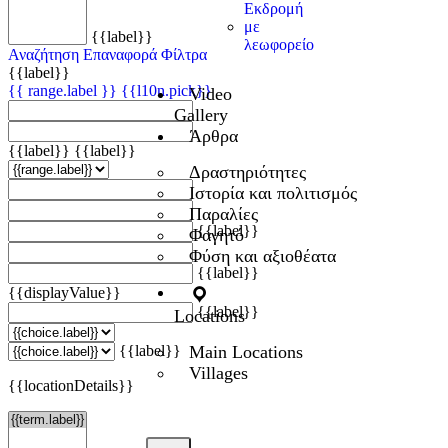
Εκδρομή
με
{{label}}
λεωφορείο
Αναζήτηση
Επαναφορά Φίλτρα
{{label}}
{{ range.label }}
{{l10n.pick}}
Video
Gallery
Άρθρα
{{label}}
{{label}}
Δραστηριότητες
Ιστορία και πολιτισμός
Παραλίες
{{label}}
Φαγητό
Φύση και αξιοθέατα
{{label}}
{{displayValue}}
{{label}}
Locations
Main Locations
{{label}}
Villages
{{locationDetails}}