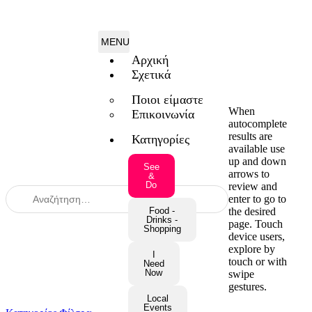
Αρχική
Σχετικά
Ποιοι είμαστε
When
Επικοινωνία
autocomplete
results are
Κατηγορίες
available use
up and down
See
arrows to
&
Do
review and
enter to go to
the desired
Food -
Drinks -
page. Touch
Shopping
device users,
explore by
I
touch or with
Need
Now
swipe
gestures.
Local
Events