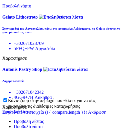
Προβολή χάρτη
Gelato Lithostroto
Στην καρδιά του Αργοστολίου, πάνω στο αγαπημένο Λιθόστρωτο, το Gelato έρχεται να
γίνει μία από τις πιο…
+302671023709
5FFQ+PW Αργοστόλι
Χαρακτήρισε
Antonis Pastry Shop
Ζαχαροπλαστείο
+302671042342
4GG9+7H Λακήθρα
Κάντε ζουμ στην περιοχή που θέλετε για να σας
εμφανίσει τις διαθέσιμες καταχωρήσεις
Χαρακτήρισε
Προβολή λίστας
Συγκρίνετε τα στοιχεία
({{ compare.length }})
Ακύρωση
Προβολή λίστας
Προβολή χάρτη