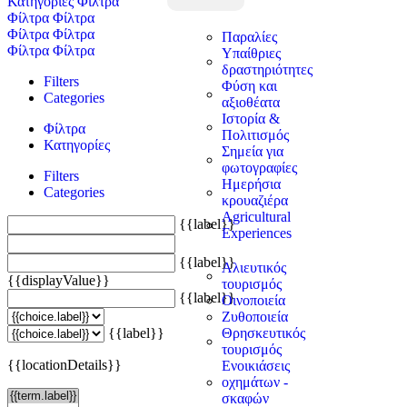
Κατηγορίες
Φίλτρα
Φίλτρα
Φίλτρα
Φίλτρα
Φίλτρα
Παραλίες
Φίλτρα
Φίλτρα
Υπαίθριες
δραστηριότητες
Filters
Φύση και
Categories
αξιοθέατα
Ιστορία &
Φίλτρα
Πολιτισμός
Κατηγορίες
Σημεία για
φωτογραφίες
Filters
Ημερήσια
Categories
κρουαζιέρα
Agricultural
{{label}}
Experiences
{{label}}
Αλιευτικός
{{displayValue}}
τουρισμός
{{label}}
Οινοποιεία
Ζυθοποιεία
{{label}}
Θρησκευτικός
τουρισμός
{{locationDetails}}
Ενοικιάσεις
οχημάτων -
σκαφών