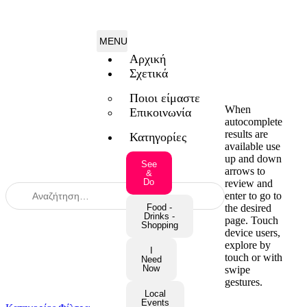
Αρχική
Σχετικά
Ποιοι είμαστε
When
Επικοινωνία
autocomplete
results are
Κατηγορίες
available use
up and down
See
arrows to
&
Do
review and
enter to go to
the desired
Food -
Drinks -
page. Touch
Shopping
device users,
explore by
I
touch or with
Need
Now
swipe
gestures.
Local
Events