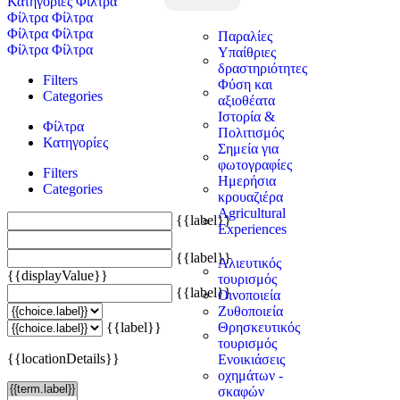
Κατηγορίες
Φίλτρα
Φίλτρα
Φίλτρα
Φίλτρα
Φίλτρα
Παραλίες
Φίλτρα
Φίλτρα
Υπαίθριες
δραστηριότητες
Filters
Φύση και
Categories
αξιοθέατα
Ιστορία &
Φίλτρα
Πολιτισμός
Κατηγορίες
Σημεία για
φωτογραφίες
Filters
Ημερήσια
Categories
κρουαζιέρα
Agricultural
{{label}}
Experiences
{{label}}
Αλιευτικός
{{displayValue}}
τουρισμός
{{label}}
Οινοποιεία
Ζυθοποιεία
{{label}}
Θρησκευτικός
τουρισμός
{{locationDetails}}
Ενοικιάσεις
οχημάτων -
σκαφών