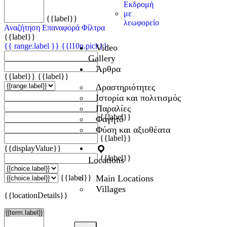
Εκδρομή
με
{{label}}
λεωφορείο
Αναζήτηση
Επαναφορά Φίλτρα
{{label}}
{{ range.label }}
{{l10n.pick}}
Video
Gallery
Άρθρα
{{label}}
{{label}}
Δραστηριότητες
Ιστορία και πολιτισμός
Παραλίες
{{label}}
Φαγητό
Φύση και αξιοθέατα
{{label}}
{{displayValue}}
{{label}}
Locations
Main Locations
{{label}}
Villages
{{locationDetails}}