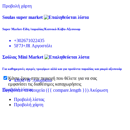
Προβολή χάρτη
Soulas super market
Super Market-Είδη /παραλίας/Καπνικά-Κάβα-Αξεσουαρ
+302671022435
5F7J+JR Αργοστόλι
Σούλας Mini Market
Για καθημερινές αγορές τροφίμων αλλά και για προϊόντα παραλίας και μικρά αξεσουάρ
Κάντε ζουμ στην περιοχή που θέλετε για να σας
4J8M+JF Λουρδάτα
εμφανίσει τις διαθέσιμες καταχωρήσεις
Προβολή λίστας
Συγκρίνετε τα στοιχεία
({{ compare.length }})
Ακύρωση
Προβολή λίστας
Προβολή χάρτη