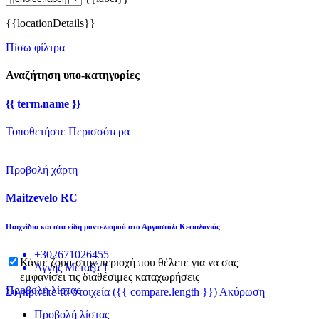
{{locationDetails}}
Πίσω φίλτρα
Αναζήτηση υπο-κατηγορίες
{{ term.name }}
Τοποθετήστε Περισσότερα
Προβολή χάρτη
Maitzevelo RC
Παιχνίδια και στα είδη μοντελισμού στο Αργοστόλι Κεφαλονιάς
+302671026455
Κάντε ζουμ στην περιοχή που θέλετε για να σας
Αγνής Μεταξά 1
εμφανίσει τις διαθέσιμες καταχωρήσεις
Προβολή λίστας
Συγκρίνετε τα στοιχεία
({{ compare.length }})
Ακύρωση
Προβολή λίστας