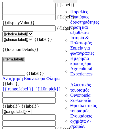
{{label}}
Παραλίες
{{label}}
Υπαίθριες
δραστηριότητες
{{displayValue}}
Φύση και
{{label}}
αξιοθέατα
Ιστορία &
{{label}}
Πολιτισμός
Σημεία για
{{locationDetails}}
φωτογραφίες
Ημερήσια
κρουαζιέρα
Agricultural
{{label}}
Experiences
Αναζήτηση
Επαναφορά Φίλτρα
{{label}}
Αλιευτικός
{{ range.label }}
{{l10n.pick}}
τουρισμός
Οινοποιεία
Ζυθοποιεία
Θρησκευτικός
{{label}}
{{label}}
τουρισμός
Ενοικιάσεις
οχημάτων -
σκαφών