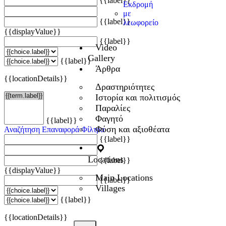
{{label}}
Εκδρομή
με
{{label}}
λεωφορείο
{{displayValue}}
{{label}}
Video
Gallery
{{label}}
Άρθρα
{{locationDetails}}
Δραστηριότητες
Ιστορία και πολιτισμός
Παραλίες
Φαγητό
{{label}}
Φύση και αξιοθέατα
Αναζήτηση
Επαναφορά Φίλτρα
{{label}}
Locations
{{label}}
{{displayValue}}
Main Locations
{{label}}
Villages
{{label}}
{{locationDetails}}