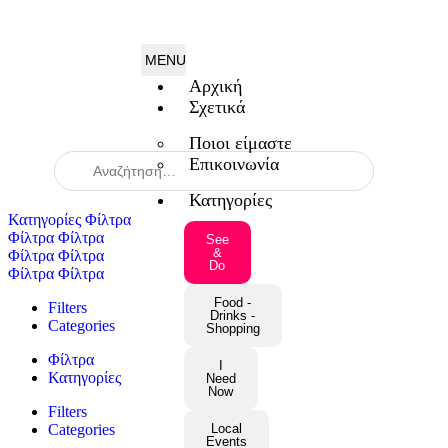
Αρχική
Σχετικά
Ποιοι είμαστε
Επικοινωνία
When autocomplete results are available use up and down arrow
Κατηγορίες
Κατηγορίες
Φίλτρα
Φίλτρα
Φίλτρα
See
&
Φίλτρα
Φίλτρα
Do
Φίλτρα
Φίλτρα
Food -
Filters
Drinks -
Categories
Shopping
Φίλτρα
I
Κατηγορίες
Need
Now
Filters
Categories
Local
Events