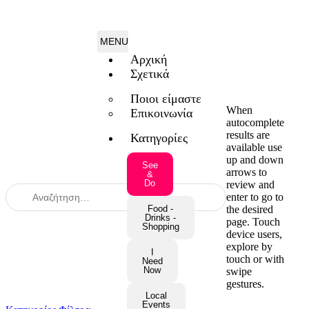
Αρχική
Σχετικά
Ποιοι είμαστε
When
Επικοινωνία
autocomplete
results are
Κατηγορίες
available use
up and down
See
arrows to
&
Do
review and
enter to go to
the desired
Food -
Drinks -
page. Touch
Shopping
device users,
explore by
I
touch or with
Need
Now
swipe
gestures.
Local
Events