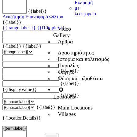
Εκδρομή
με
{{label}}
λεωφορείο
Αναζήτηση
Επαναφορά Φίλτρα
{{label}}
{{ range.label }}
{{l10n.pick}}
Video
Gallery
Άρθρα
{{label}}
{{label}}
Δραστηριότητες
Ιστορία και πολιτισμός
Παραλίες
{{label}}
Φαγητό
Φύση και αξιοθέατα
{{label}}
{{displayValue}}
{{label}}
Locations
Main Locations
{{label}}
Villages
{{locationDetails}}