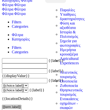
Κατηγορίες
Φίλτρα
Φίλτρα
Φίλτρα
Φίλτρα
Φίλτρα
Παραλίες
Φίλτρα
Φίλτρα
Υπαίθριες
δραστηριότητες
Filters
Φύση και
Categories
αξιοθέατα
Ιστορία &
Φίλτρα
Πολιτισμός
Κατηγορίες
Σημεία για
φωτογραφίες
Filters
Ημερήσια
Categories
κρουαζιέρα
Agricultural
{{label}}
Experiences
{{label}}
Αλιευτικός
{{displayValue}}
τουρισμός
{{label}}
Οινοποιεία
Ζυθοποιεία
{{label}}
Θρησκευτικός
τουρισμός
{{locationDetails}}
Ενοικιάσεις
οχημάτων -
σκαφών