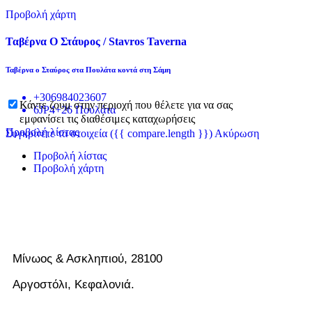
Προβολή χάρτη
Ταβέρνα Ο Στάυρος / Stavros Taverna
Ταβέρνα ο Σταύρος στα Πουλάτα κοντά στη Σάμη
+306984023607
Κάντε ζουμ στην περιοχή που θέλετε για να σας
6JP4+26 Πουλάτα
εμφανίσει τις διαθέσιμες καταχωρήσεις
Προβολή λίστας
Συγκρίνετε τα στοιχεία
({{ compare.length }})
Ακύρωση
Προβολή λίστας
Προβολή χάρτη
Μίνωος & Ασκληπιού, 28100
Αργοστόλι, Κεφαλονιά.