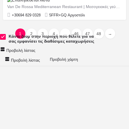
Van De Rossa Mediterranean Restaurant | Μεσογειακές γεύσεις στην παραλιακή του Αργοστολίου
+30694 829 0328
5FFR+GQ Αργοστόλι
1
2
3
4
...
46
47
48
→
Κάντε ζουμ στην περιοχή που θέλετε για να
σας εμφανίσει τις διαθέσιμες καταχωρήσεις
Προβολή λίστας
Προβολή χάρτη
Προβολή λίστας