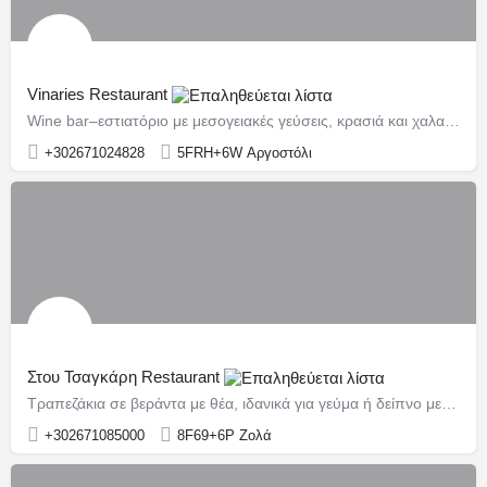
Vinaries Restaurant
Wine bar–εστιατόριο με μεσογειακές γεύσεις, κρασιά και χαλαρή ατμόσφαιρα.
+302671024828
5FRH+6W Αργοστόλι
Στου Τσαγκάρη Restaurant
Τραπεζάκια σε βεράντα με θέα, ιδανικά για γεύμα ή δείπνο με ανοιχτό ορίζοντα προς τον κόλπο.
+302671085000
8F69+6P Ζολά