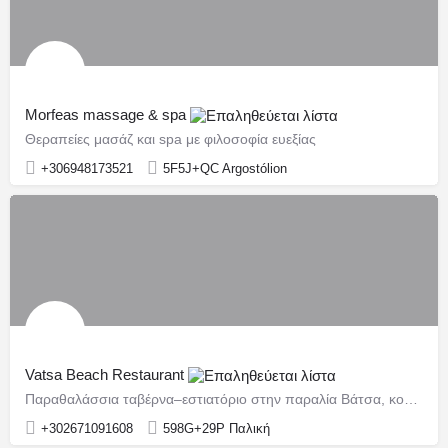
Morfeas massage & spa
Θεραπείες μασάζ και spa με φιλοσοφία ευεξίας
+306948173521
5F5J+QC Argostólion
Vatsa Beach Restaurant
Παραθαλάσσια ταβέρνα–εστιατόριο στην παραλία Βάτσα, κοντά στο Ληξούρι
+302671091608
598G+29P Παλική