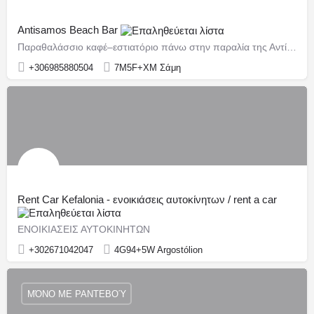
Antisamos Beach Bar
Παραθαλάσσιο καφέ–εστιατόριο πάνω στην παραλία της Αντίσαμου, σε οργανωμένη ζώνη με ξαπλώστρες και ομπρέλες.
+306985880504
7M5F+XM Σάμη
Rent Car Kefalonia - ενοικιάσεις αυτοκίνητων / rent a car
ΕΝΟΙΚΙΑΣΕΙΣ ΑΥΤΟΚΙΝΗΤΩΝ
+302671042047
4G94+5W Argostólion
ΜΌΝΟ ΜΕ ΡΑΝΤΕΒΟΎ