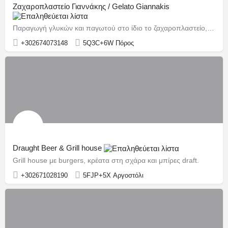
Ζαχαροπλαστείο Γιαννάκης / Gelato Giannakis
Παραγωγή γλυκών και παγωτού στο ίδιο το ζαχαροπλαστείο, με έμφαση στα φρέσκα προϊόντα.
+302674073148
5Q3C+6W Πόρος
Draught Beer & Grill house
Grill house με burgers, κρέατα στη σχάρα και μπίρες draft.
+302671028190
5FJP+5X Αργοστόλι