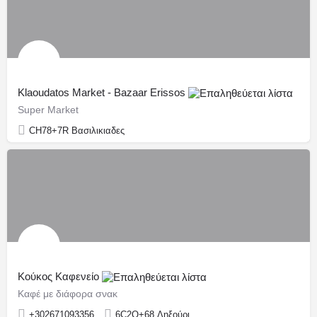
Klaoudatos Market - Bazaar Erissos
Super Market
CH78+7R Βασιλικιαδες
Κούκος Καφενείο
Καφέ με διάφορα σνακ
+302671093356
6C2Q+68 Ληξούρι