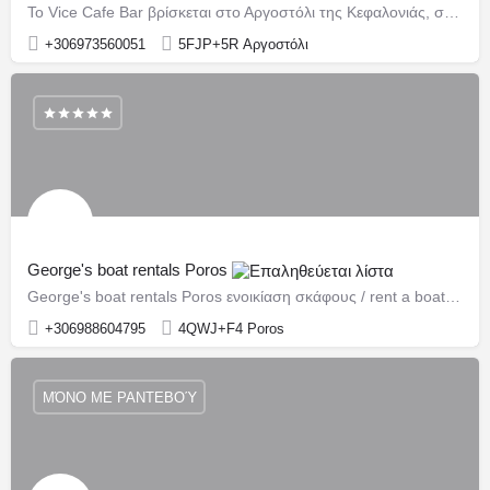
Το Vice Cafe Bar βρίσκεται στο Αργοστόλι της Κεφαλονιάς, στη λεωφόρο Ριζοσπαστών 13, σε δεντροφυτεμένο δρόμο…
+306973560051
5FJP+5R Αργοστόλι
George's boat rentals Poros
George's boat rentals Poros ενοικίαση σκάφους / rent a boat Πόρος / Poros
+306988604795
4QWJ+F4 Poros
ΜΌΝΟ ΜΕ ΡΑΝΤΕΒΟΎ