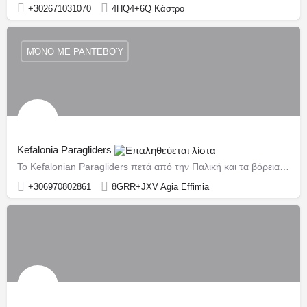
+302671031070
4HQ4+6Q Κάστρο
ΜΌΝΟ ΜΕ ΡΑΝΤΕΒΟΎ
Kefalonia Paragliders
Το Kefalonian Paragliders πετά από την Παλική και τα βόρεια της Κεφαλονιάς
+306970802861
8GRR+JXV Agia Effimia