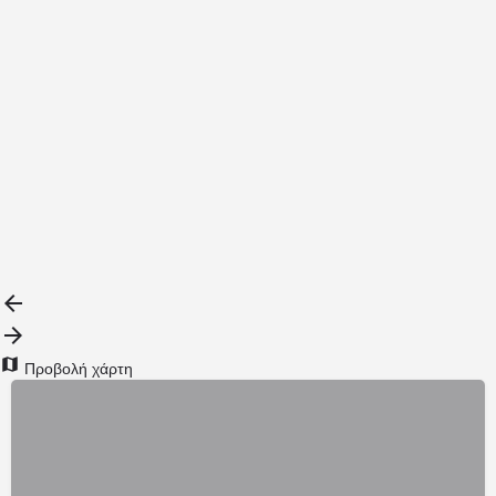
{{label}}
{{locationDetails}}
Πίσω φίλτρα
Αναζήτηση υπο-κατηγορίες
{{ term.name }}
Τοποθετήστε Περισσότερα
Προβολή χάρτη