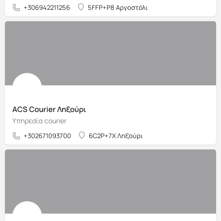
+306942211256
5FFP+P8 Αργοστόλι
ACS Courier Ληξούρι
Υπηρεσία courier
+302671093700
6C2P+7X Ληξούρι