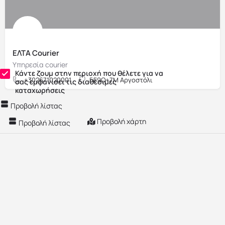
ΕΛΤΑ Courier
Υπηρεσία courier
Κάντε ζουμ στην περιοχή που θέλετε για να
+302671020001
5F9Q+7M Αργοστόλι
σας εμφανίσει τις διαθέσιμες
καταχωρήσεις
Προβολή λίστας
Προβολή χάρτη
Προβολή λίστας