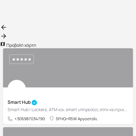
{{ term.name }}
Τοποθετήστε Περισσότερα
Προβολή χάρτη
Smart Hub
Smart Hub | Lockers, ATM και smart υπηρεσίες στην κεντρική πλατεία Αργοστολίου
+306987034790
5FHQ+R5W Αργοστόλι