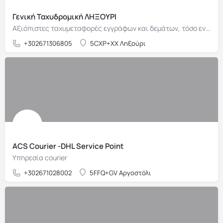
Γενική Ταχυδρομική ΛΗΞΟΥΡΙ
Αξιόπιστες ταχυμεταφορές εγγράφων και δεμάτων, τόσο εντός Ελλάδας όσο και προς το εξωτερικό.
+302671306805
5CXP+XX Ληξούρι
ACS Courier -DHL Service Point
Υπηρεσία courier
+302671028002
5FFQ+GV Αργοστόλι