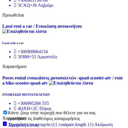
+306983134706
5CXQ+J9 Ληξούρι
Προωθείται
Lassi rent a car / Ενοικίαση αυτοκινήτου
Lassi rent a car
+306909064154
5F8M+53 Αργοστόλι
Χαρακτήρισε
Poros rental ενοικιάσεις μοτοσυλετών -quad-scooter-atv / rent
a bike-scooter-quad-atv
ΕΝΟΙΚΙΑΣΗ ΜΟΤΟΣΥΚΛΕΤΩΝ
+306995266 555
4QXH+2C Πόρος
Κάντε ζουμ στην περιοχή που θέλετε για να σας
Χαρακτήρισε
εμφανίσει τις διαθέσιμες καταχωρήσεις
Συγκρίνετε τα στοιχεία
({{ compare.length }})
Ακύρωση
Προβολή λίστας