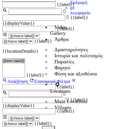
Εκδρομή
{{label}}
με
λεωφορείο
{{label}}
{{displayValue}}
Video
{{label}}
Gallery
Άρθρα
{{label}}
Δραστηριότητες
{{locationDetails}}
Ιστορία και πολιτισμός
Παραλίες
Φαγητό
Φύση και αξιοθέατα
{{label}}
Αναζήτηση
Επαναφορά Φίλτρα
{{label}}
Locations
{{label}}
Main Locations
{{displayValue}}
Villages
{{label}}
{{label}}