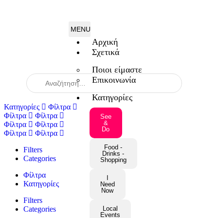
Αρχική
Σχετικά
Ποιοι είμαστε
Επικοινωνία
When autocomplete results are available use up and down arrow
Κατηγορίες
Κατηγορίες
Φίλτρα
Φίλτρα
Φίλτρα
See
&
Φίλτρα
Φίλτρα
Do
Φίλτρα
Φίλτρα
Food -
Filters
Drinks -
Categories
Shopping
Φίλτρα
I
Κατηγορίες
Need
Now
Filters
Categories
Local
Events