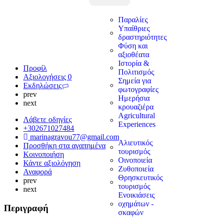
Παραλίες
Υπαίθριες
δραστηριότητες
Φύση και
αξιοθέατα
Ιστορία &
Προφίλ
Πολιτισμός
Αξιολογήσεις
0
Σημεία για
Εκδηλώσεις
φωτογραφίες
prev
Ημερήσια
next
κρουαζιέρα
Agricultural
Λάβετε οδηγίες
Experiences
+302671027484
marinagravou77@gmail.com
Αλιευτικός
Προσθήκη στα αγαπημένα
τουρισμός
Κοινοποιήση
Οινοποιεία
Κάντε αξιολόγηση
Ζυθοποιεία
Αναφορά
Θρησκευτικός
prev
τουρισμός
next
Ενοικιάσεις
οχημάτων -
Περιγραφή
σκαφών