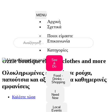
Αρχική
Σχετικά
Ποιοι είμαστε
Επικοινωνία
When autocomplete results are available use up and down arrow
Κατηγορίες
Ozzie boutique elegant clothes and more
See
&
Do
Ολοκληρωμένες επιλογές σε ρούχα,
Food -
παπούτσια και αξεσουάρ για καθημερινές
Drinks -
Shopping
εμφανίσεις
I
Need
Καλέστε τώρα
Now
Local
Events