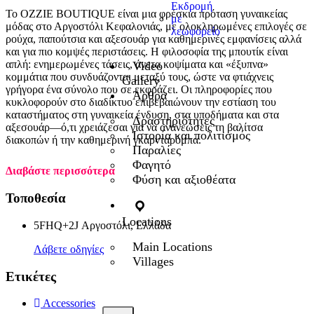
Εκδρομή
Το OZZIE BOUTIQUE είναι μια φρέσκια πρόταση γυναικείας
με
μόδας στο Αργοστόλι Κεφαλονιάς, με ολοκληρωμένες επιλογές σε
λεωφορείο
ρούχα, παπούτσια και αξεσουάρ για καθημερινές εμφανίσεις αλλά
και για πιο κομψές περιστάσεις. Η φιλοσοφία της μπουτίκ είναι
απλή: ενημερωμένες τάσεις, άνετα κοψίματα και «έξυπνα»
Video
κομμάτια που συνδυάζονται μεταξύ τους, ώστε να φτιάχνεις
Gallery
γρήγορα ένα σύνολο που σε εκφράζει. Οι πληροφορίες που
Άρθρα
κυκλοφορούν στο διαδίκτυο επιβεβαιώνουν την εστίαση του
καταστήματος στη γυναικεία ένδυση, στα υποδήματα και στα
Δραστηριότητες
αξεσουάρ—ό,τι χρειάζεσαι για να ανανεώσεις τη βαλίτσα
Ιστορία και πολιτισμός
διακοπών ή την καθημερινή γκαρνταρόμπα.
Παραλίες
Φαγητό
Διαβάστε περισσότερα
Φύση και αξιοθέατα
Τοποθεσία
Locations
5FHQ+2J Αργοστόλι, Ελλάδα
Main Locations
Λάβετε οδηγίες
Villages
Ετικέτες
Accessories