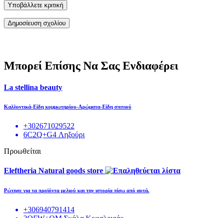
Υποβάλλετε κριτική
Μπορεί Επίσης Να Σας Ενδιαφέρει
La stellina beauty
Καλλυντικά-Είδη κομμωτηρίου-Αρώματα-Είδη σπιτιού
+302671029522
6C2Q+G4 Ληξούρι
Προωθείται
Eleftheria Natural goods store
Ρώτησε για τα προϊόντα μελιού και την ιστορία πίσω από αυτά.
+306940791414