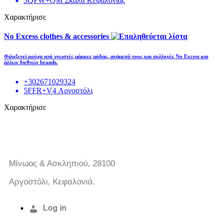
3QFW+QM Σκάλα Κεφαλονιάς
Χαρακτήρισε
No Excess clothes & accessories
Φιλοξενεί ρούχα από γνωστές μάρκες μόδας, ανάμεσά τους και συλλογές No Excess και
άλλων διεθνών brands.
+302671029324
5FFR+V4 Αργοστόλι
Χαρακτήρισε
Μίνωος & Ασκληπιού, 28100
Αργοστόλι, Κεφαλονιά.
Log in