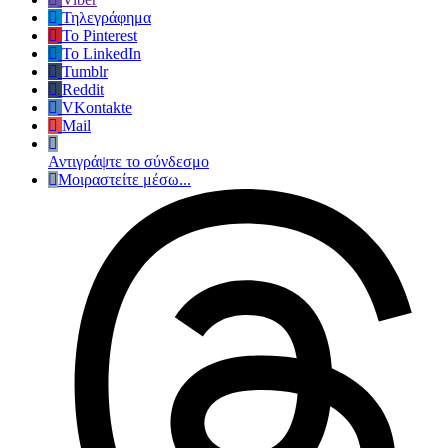
Τηλεγράφημα
Το Pinterest
Το LinkedIn
Tumblr
Reddit
VKontakte
Mail
Αντιγράψτε το σύνδεσμο
Μοιραστείτε μέσω...