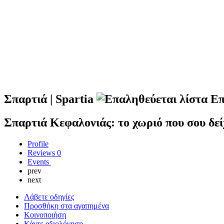
Σπαρτιά | Spartia
Επ
Σπαρτιά Κεφαλονιάς: το χωριό που σου δεί
Profile
Reviews
0
Events
prev
next
Λάβετε οδηγίες
Προσθήκη στα αγαπημένα
Κοινοποιήση
Κάντε αξιολόγηση