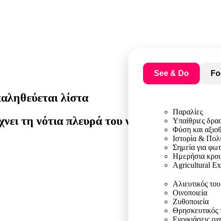
See & Do
Fo
αληθεύεται λίστα
Παραλίες
χνει τη νότια πλευρά του νησιού χωρίς φασα
Υπαίθριες δρα
Φύση και αξιο
Ιστορία & Πολ
Σημεία για φω
Ημερήσια κρου
Agricultural E
Αλιευτικός το
Οινοποιεία
Ζυθοποιεία
Θρησκευτικός 
Ενοικιάσεις ο