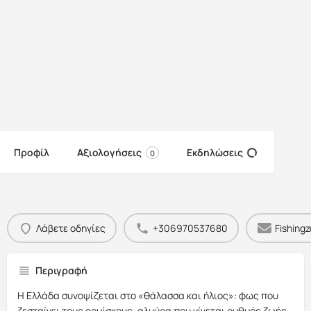
Προφίλ
Αξιολογήσεις
Εκδηλώσεις
0
Λάβετε οδηγίες
+306970537680
Fishing
Περιγραφή
Η Ελλάδα συνοψίζεται στο «θάλασσα και ήλιος»: φως που
ζεσταίνει τους ορμίσκους, αλμύρα που γίνεται ρυθμός ζωής