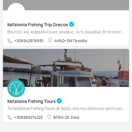
Kefalonia Fishing Trip Grecos
Βουτιές και κεφαλονίτικες γεύσεις—ό,τι ακριβώς ζητά ένας επισκέπτης που γνωρίζει την Κεφαλονιά για πρώτη φορά.
+306942978935
4H5Q+3W Πεσάδα
Kefalonia Fishing Tours
Το Kefalonia Fishing Tours σε βάζει στο πιο ελληνικό τρίπτυχο: θάλασσα, ήλιος, αλιεία.
+306989274222
8F6G+25 Ζολά