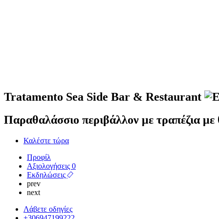
Tratamento Sea Side Bar & Restaurant
Παραθαλάσσιο περιβάλλον με τραπέζια με θ
Καλέστε τώρα
Προφίλ
Αξιολογήσεις
0
Εκδηλώσεις
prev
next
Λάβετε οδηγίες
+306947199222