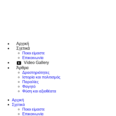
Αρχική
e use up and down arrows to review and enter to go to the desired page
Σχετικά
Ποιοι είμαστε
Επικοινωνία
Video Gallery
Άρθρα
Δραστηριότητες
Ιστορία και πολιτισμός
Παραλίες
Φαγητό
Φύση και αξιοθέατα
Αρχική
Σχετικά
Ποιοι είμαστε
Επικοινωνία