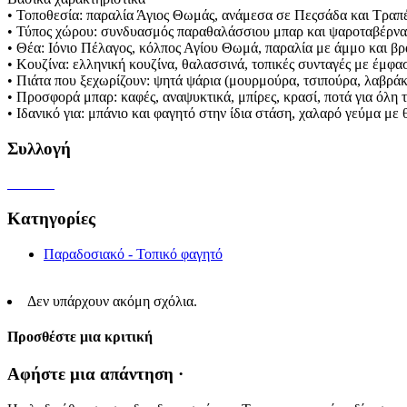
• Τοποθεσία: παραλία Άγιος Θωμάς, ανάμεσα σε Πεςσάδα και Τραπέ
• Τύπος χώρου: συνδυασμός παραθαλάσσιου μπαρ και ψαροταβέρνας
• Θέα: Ιόνιο Πέλαγος, κόλπος Αγίου Θωμά, παραλία με άμμο και β
• Κουζίνα: ελληνική κουζίνα, θαλασσινά, τοπικές συνταγές με έμφ
• Πιάτα που ξεχωρίζουν: ψητά ψάρια (μουρμούρα, τσιπούρα, λαβράκι
• Προσφορά μπαρ: καφές, αναψυκτικά, μπίρες, κρασί, ποτά για όλη 
• Ιδανικό για: μπάνιο και φαγητό στην ίδια στάση, χαλαρό γεύμα μ
Συλλογή
Κατηγορίες
Παραδοσιακό - Τοπικό φαγητό
Δεν υπάρχουν ακόμη σχόλια.
Προσθέστε μια κριτική
Αφήστε μια απάντηση ·