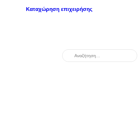
Καταχώρηση επιχειρήσης
When autocomplete results are availabl