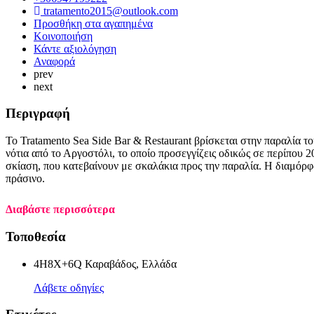
tratamento2015@outlook.com
Προσθήκη στα αγαπημένα
Κοινοποιήση
Κάντε αξιολόγηση
Αναφορά
prev
next
Περιγραφή
Το Tratamento Sea Side Bar & Restaurant βρίσκεται στην παραλία 
νότια από το Αργοστόλι, το οποίο προσεγγίζεις οδικώς σε περίπου 2
σκίαση, που κατεβαίνουν με σκαλάκια προς την παραλία. Η διαμόρ
πράσινο.
Διαβάστε περισσότερα
Τοποθεσία
4H8X+6Q Καραβάδος, Ελλάδα
Λάβετε οδηγίες