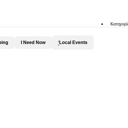
Κατηγορί
ping
I Need Now
Local Events
 κουζίνας