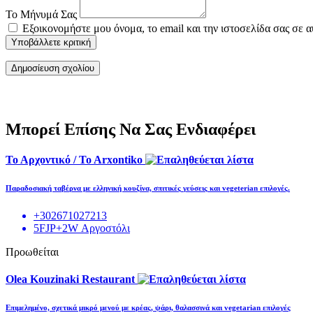
Το Μήνυμά Σας
Εξοικονομήστε μου όνομα, το email και την ιστοσελίδα σας σε 
Υποβάλλετε κριτική
Μπορεί Επίσης Να Σας Ενδιαφέρει
Το Αρχοντικό / To Arxontiko
Παραδοσιακή ταβέρνα με ελληνική κουζίνα, σπιτικές γεύσεις και vegeterian επιλογές.
+302671027213
5FJP+2W Αργοστόλι
Προωθείται
Olea Kouzinaki Restaurant
Επιμελημένο, σχετικά μικρό μενού με κρέας, ψάρι, θαλασσινά και vegetarian επιλογές