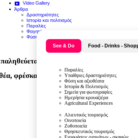
Video Gallery
Άρθρα
Δραστηριότητες
Ιστορία και πολιτισμός
Παραλίες
Φαγητό
Φύση και αξιοθέατα
See & Do
Food - Drinks - Shop
Επαληθεύεται λίστα
Παραλίες
έα, φρέσκα θαλασσινά και πιάτα ελληνικής
Υπαίθριες δραστηριότητες
Φύση και αξιοθέατα
Ιστορία & Πολιτισμός
Σημεία για φωτογραφίες
Ημερήσια κρουαζιέρα
Agricultural Experiences
Αλιευτικός τουρισμός
Οινοποιεία
Ζυθοποιεία
Θρησκευτικός τουρισμός
Ενοικιάσεις οχημάτων - σκαφών