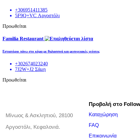
+306951411385
5F9Q+VC Αργοστόλι
Προωθείται
Familia Restaurant
Εστιατόριο πάνω στο κύμα με θαλασσινά και μεσογειακές γεύσεις
+302674023240
7J2W+J2 Σάμη
Προωθείται
Προβολή στο Follo
Καταχώρηση
Μίνωος & Ασκληπιού, 28100
FAQ
Αργοστόλι, Κεφαλονιά.
Επικοινωνία